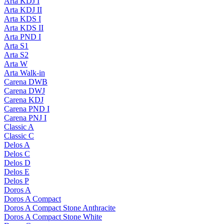
Arta KDJ I
Arta KDJ II
Arta KDS I
Arta KDS II
Arta PND I
Arta S1
Arta S2
Arta W
Arta Walk-in
Carena DWB
Carena DWJ
Carena KDJ
Carena PND I
Carena PNJ I
Classic A
Classic C
Delos A
Delos C
Delos D
Delos E
Delos P
Doros A
Doros A Compact
Doros A Compact Stone Anthracite
Doros A Compact Stone White