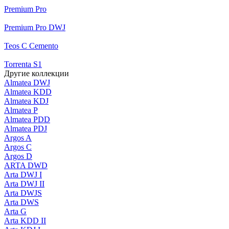
Premium Pro
Premium Pro DWJ
Teos C Cemento
Torrenta S1
Другие коллекции
Almatea DWJ
Almatea KDD
Almatea KDJ
Almatea P
Almatea PDD
Almatea PDJ
Argos A
Argos C
Argos D
ARTA DWD
Arta DWJ I
Arta DWJ II
Arta DWJS
Arta DWS
Arta G
Arta KDD II