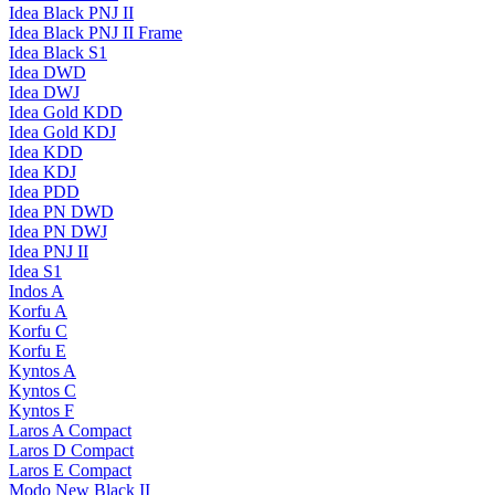
Idea Black PNJ II
Idea Black PNJ II Frame
Idea Black S1
Idea DWD
Idea DWJ
Idea Gold KDD
Idea Gold KDJ
Idea KDD
Idea KDJ
Idea PDD
Idea PN DWD
Idea PN DWJ
Idea PNJ II
Idea S1
Indos A
Korfu A
Korfu C
Korfu E
Kyntos A
Kyntos C
Kyntos F
Laros A Compact
Laros D Compact
Laros E Compact
Modo New Black II