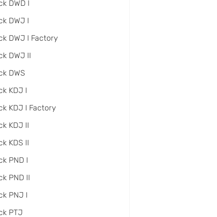
ck DWD I
ck DWJ I
ck DWJ I Factory
ck DWJ II
ack DWS
ck KDJ I
ck KDJ I Factory
ck KDJ II
ck KDS II
ck PND I
ck PND II
ck PNJ I
ck PTJ