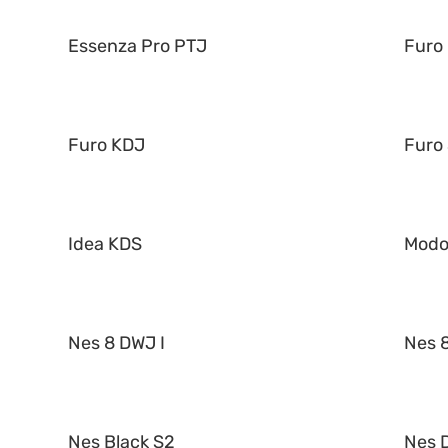
Essenza Pro PTJ
Furo
Furo KDJ
Furo
Idea KDS
Mod
Nes 8 DWJ I
Nes 8
Nes Black S2
Nes 