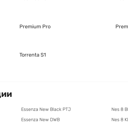
Premium Pro
Prem
Torrenta S1
ции
Essenza New Black PTJ
Nes 8 B
Essenza New DWB
Nes 8 K