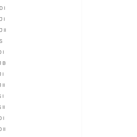
D I
 I
 II
S
 I
J B
 I
 II
 I
 II
 I
 II