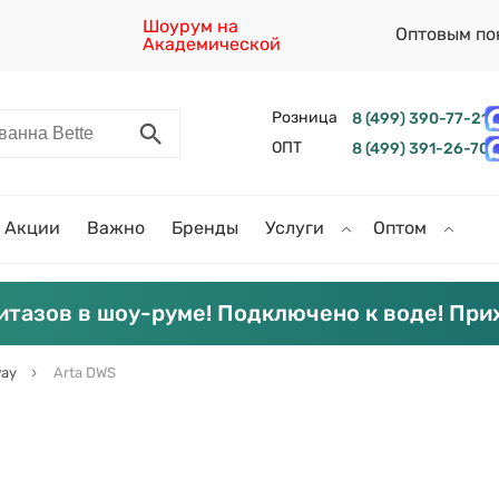
Шоурум на
Оптовым по
Академической
Розница
8 (499) 390-77-21
ОПТ
8 (499) 391-26-70
Акции
Важно
Бренды
Услуги
Оптом
итазов в шоу-руме! Подключено к воде! При
ay
Arta DWS