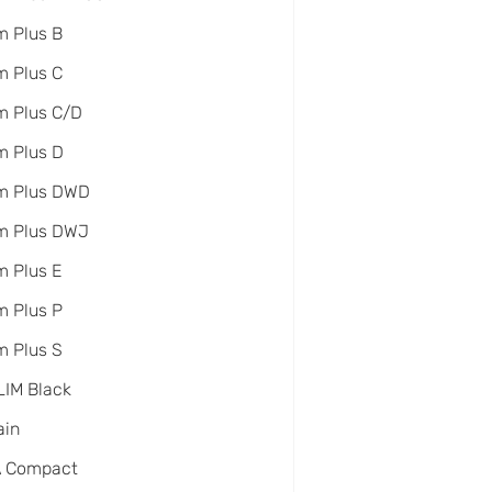
 Plus B
 Plus C
m Plus C/D
m Plus D
m Plus DWD
m Plus DWJ
 Plus E
 Plus P
 Plus S
IM Black
ain
A Compact