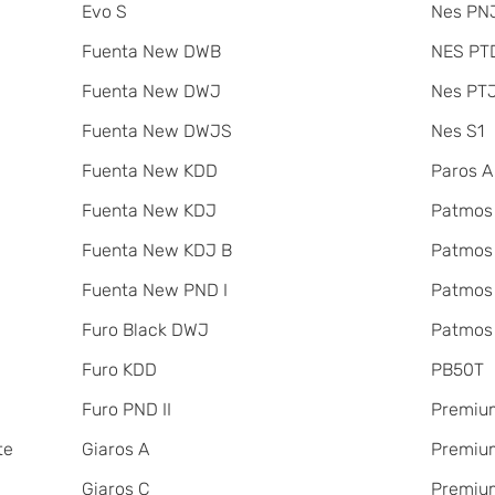
Evo S
Nes PNJ
Fuenta New DWB
NES PT
Fuenta New DWJ
Nes PT
Fuenta New DWJS
Nes S1
Fuenta New KDD
Paros A
Fuenta New KDJ
Patmos
Fuenta New KDJ B
Patmos
Fuenta New PND I
Patmos
Furo Black DWJ
Patmos
Furo KDD
PB50T
Furo PND II
Premiu
te
Giaros A
Premium
Giaros C
Premium