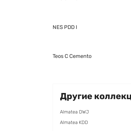
NES PDD I
Teos C Cemento
Другие коллек
Almatea DWJ
Almatea KDD