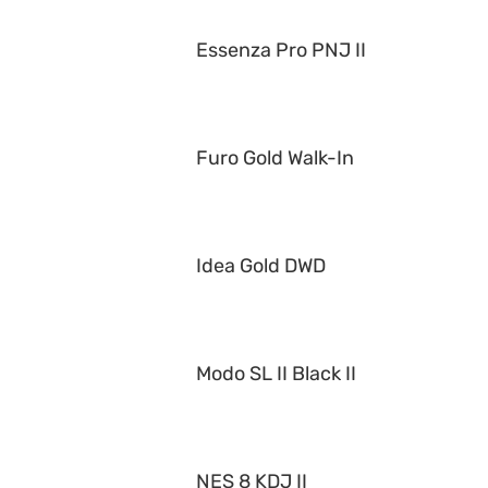
Essenza Pro PNJ II
Furo Gold Walk-In
Idea Gold DWD
Modo SL II Black II
NES 8 KDJ II