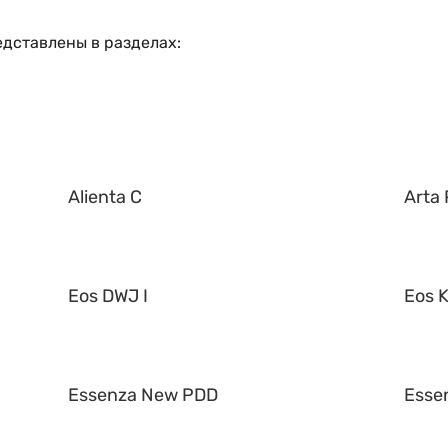
дставлены в разделах:
Alienta C
Arta 
Eos DWJ I
Eos K
Essenza New PDD
Esse