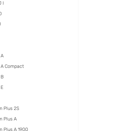
 I
D
J
 A
 A Compact
 B
 E
m Plus 2S
 Plus A
 Plus A 1900