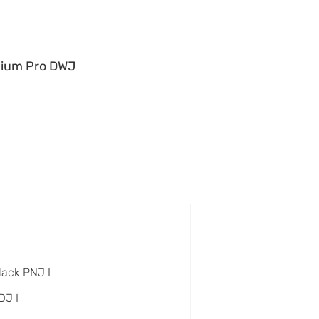
ium Pro DWJ
lack PNJ I
DJ I