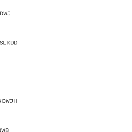
 DWJ
 SL KDD
o
 DWJ II
DWB