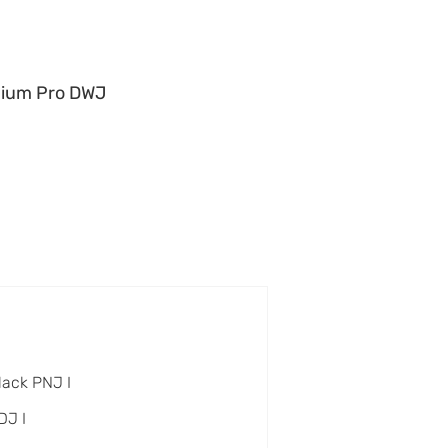
ium Pro DWJ
lack PNJ I
DJ I