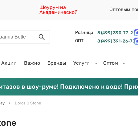
Шоурум на
Оптовым по
Академической
Розница
8 (499) 390-77-21
ОПТ
8 (499) 391-26-70
Акции
Важно
Бренды
Услуги
Оптом
итазов в шоу-руме! Подключено к воде! При
ay
Doros D Stone
tone