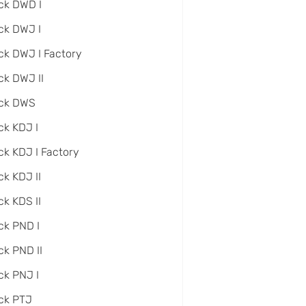
ck DWD I
ck DWJ I
ck DWJ I Factory
ck DWJ II
ack DWS
ck KDJ I
ck KDJ I Factory
ck KDJ II
ck KDS II
ck PND I
ck PND II
ck PNJ I
ck PTJ