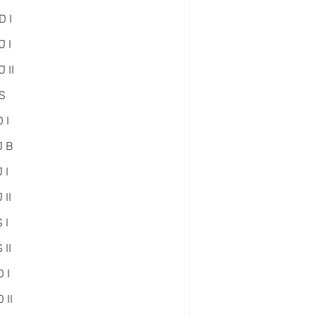
D I
 I
 II
S
 I
J B
 I
 II
 I
 II
 I
 II