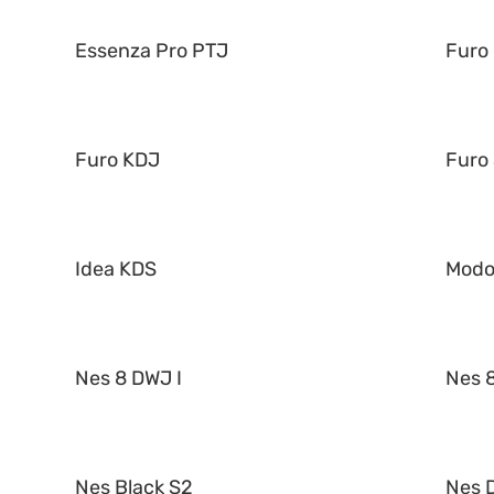
Essenza Pro PTJ
Furo
Furo KDJ
Furo
Idea KDS
Mod
Nes 8 DWJ I
Nes 8
Nes Black S2
Nes 