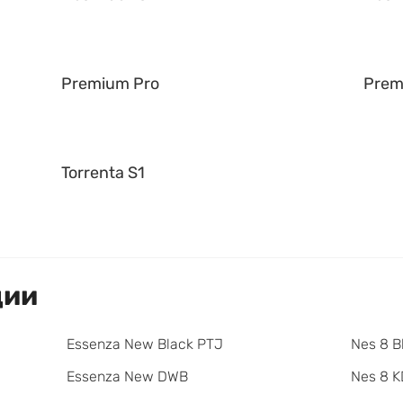
Premium Pro
Prem
Torrenta S1
ции
Essenza New Black PTJ
Nes 8 B
Essenza New DWB
Nes 8 K