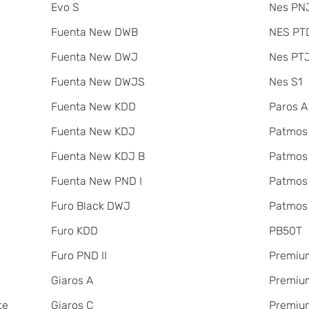
Evo S
Nes PNJ
Fuenta New DWB
NES PT
Fuenta New DWJ
Nes PT
Fuenta New DWJS
Nes S1
Fuenta New KDD
Paros A
Fuenta New KDJ
Patmos
Fuenta New KDJ B
Patmos
Fuenta New PND I
Patmos
Furo Black DWJ
Patmos
Furo KDD
PB50T
Furo PND II
Premiu
Giaros A
Premium
te
Giaros C
Premium