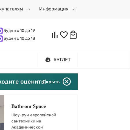
купателям
Информация
Будни с 10 до 19
Будни с 10 до 18
АУТЛЕТ
ходите оценить!
Скрыть
Bathrom Space
Шоу-рум европейской
сантехники на
Академической