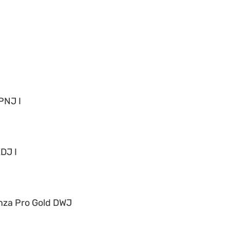
PNJ I
DJ I
nza Pro Gold DWJ