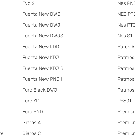
Evo S
Nes PNJ
Fuenta New DWB
NES PT
Fuenta New DWJ
Nes PT
Fuenta New DWJS
Nes S1
Fuenta New KDD
Paros A
Fuenta New KDJ
Patmos
Fuenta New KDJ B
Patmos
Fuenta New PND I
Patmos
Furo Black DWJ
Patmos
Furo KDD
PB50T
Furo PND II
Premiu
Giaros A
Premium
te
Giaros C
Premium