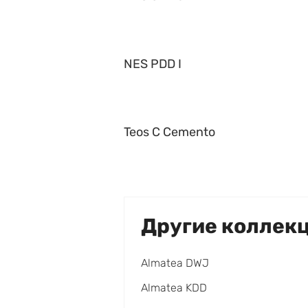
NES PDD I
Teos C Cemento
Другие коллек
Almatea DWJ
Almatea KDD