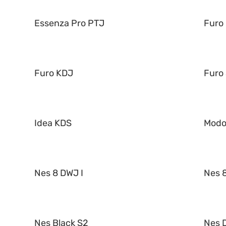
Essenza Pro PTJ
Furo
Furo KDJ
Furo
Idea KDS
Mod
Nes 8 DWJ I
Nes 8
Nes Black S2
Nes 