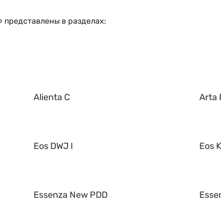
 представлены в разделах:
Alienta C
Arta 
Eos DWJ I
Eos K
Essenza New PDD
Esse