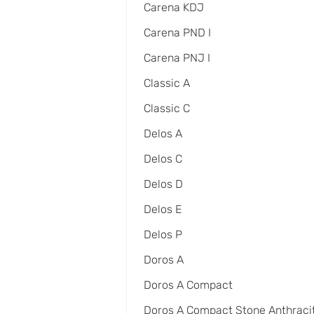
Carena KDJ
Carena PND I
Carena PNJ I
Classic A
Classic C
Delos A
Delos C
Delos D
Delos E
Delos P
Doros A
Doros A Compact
Doros A Compact Stone Anthraci