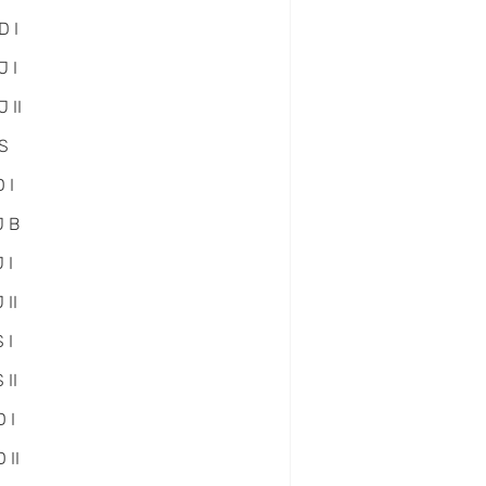
D I
 I
 II
S
 I
J B
 I
 II
 I
 II
 I
 II