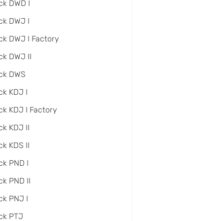
ck DWD I
ck DWJ I
ck DWJ I Factory
ck DWJ II
ack DWS
ck KDJ I
ck KDJ I Factory
ck KDJ II
ck KDS II
ck PND I
ck PND II
ck PNJ I
ck PTJ