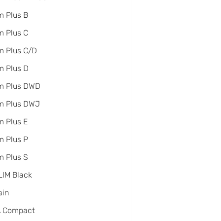
 Plus B
 Plus C
m Plus C/D
m Plus D
m Plus DWD
m Plus DWJ
 Plus E
 Plus P
 Plus S
IM Black
ain
A Compact