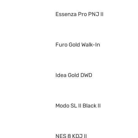
Essenza Pro PNJ II
Furo Gold Walk-In
Idea Gold DWD
Modo SL II Black II
NES 8 KDJ II