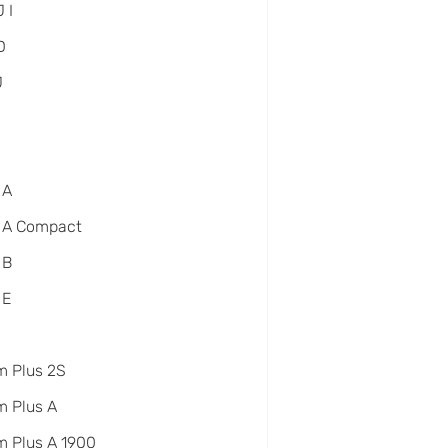
 I
D
J
 A
 A Compact
 B
 E
m Plus 2S
 Plus A
 Plus A 1900