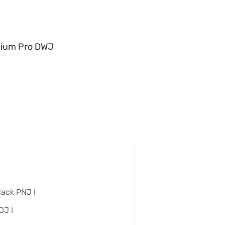
ium Pro DWJ
lack PNJ I
DJ I