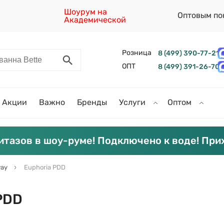
Шоурум на
Оптовым по
Академической
Розница
8 (499) 390-77-21
ОПТ
8 (499) 391-26-70
Акции
Важно
Бренды
Услуги
Оптом
итазов в шоу-руме! Подключено к воде! При
ay
Euphoria PDD
PDD