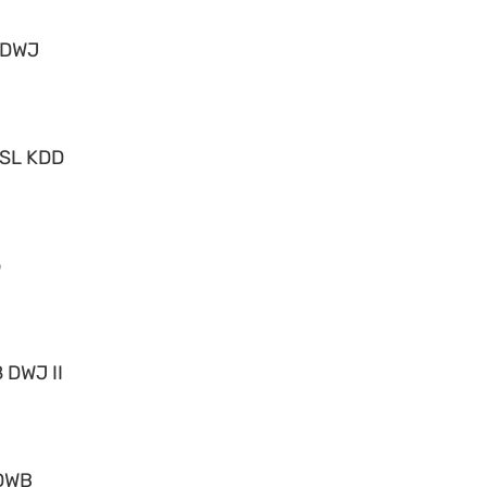
 DWJ
 SL KDD
o
 DWJ II
DWB