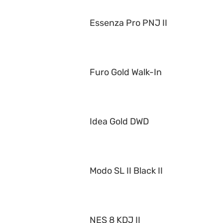
Essenza Pro PNJ II
Furo Gold Walk-In
Idea Gold DWD
Modo SL II Black II
NES 8 KDJ II