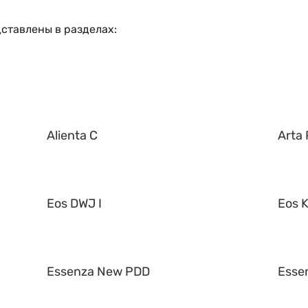
ставлены в разделах:
Alienta C
Arta 
Eos DWJ I
Eos K
Essenza New PDD
Esse