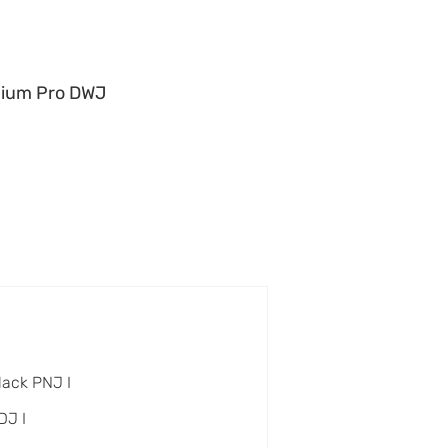
ium Pro DWJ
lack PNJ I
DJ I