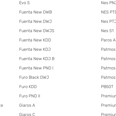
Evo S
Nes PNJ
Fuenta New DWB
NES PT
Fuenta New DWJ
Nes PT
Fuenta New DWJS
Nes S1
Fuenta New KDD
Paros A
Fuenta New KDJ
Patmos
Fuenta New KDJ B
Patmos
Fuenta New PND I
Patmos
Furo Black DWJ
Patmos
Furo KDD
PB50T
Furo PND II
Premiu
te
Giaros A
Premium
Giaros C
Premium