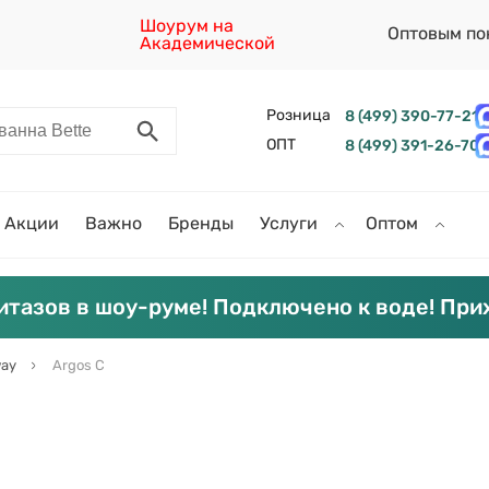
Шоурум на
Оптовым по
Академической
Розница
8 (499) 390-77-21
ОПТ
8 (499) 391-26-70
Акции
Важно
Бренды
Услуги
Оптом
итазов в шоу-руме! Подключено к воде! При
ay
Argos C