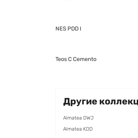
NES PDD I
Teos C Cemento
Другие коллек
Almatea DWJ
Almatea KDD