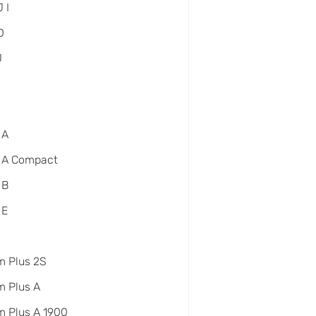
 I
D
J
 A
 A Compact
 B
 E
m Plus 2S
 Plus A
 Plus A 1900