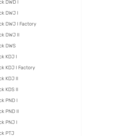
ck DWD I
ck DWJ I
ck DWJ I Factory
ck DWJ II
ack DWS
ck KDJ I
ck KDJ I Factory
ck KDJ II
ck KDS II
ck PND I
ck PND II
ck PNJ I
ck PTJ