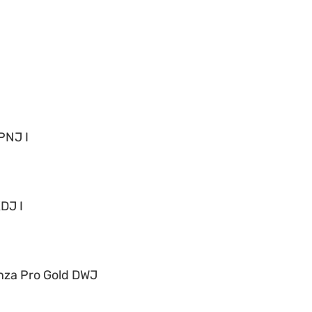
PNJ I
DJ I
nza Pro Gold DWJ