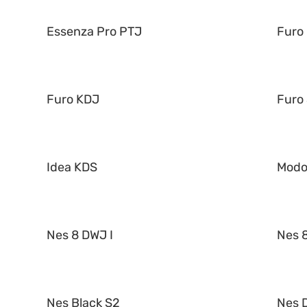
Essenza Pro PTJ
Furo
Furo KDJ
Furo
Idea KDS
Mod
Nes 8 DWJ I
Nes 8
Nes Black S2
Nes 