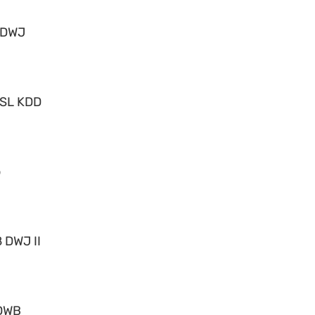
 DWJ
 SL KDD
o
 DWJ II
DWB