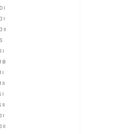
D I
 I
 II
S
 I
J B
 I
 II
 I
 II
 I
 II