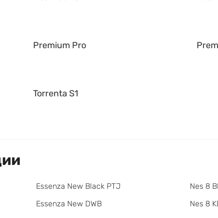
Premium Pro
Prem
Torrenta S1
ции
Essenza New Black PTJ
Nes 8 B
Essenza New DWB
Nes 8 K