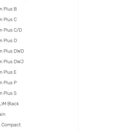
 Plus B
 Plus C
m Plus C/D
m Plus D
m Plus DWD
m Plus DWJ
 Plus E
 Plus P
 Plus S
IM Black
ain
A Compact