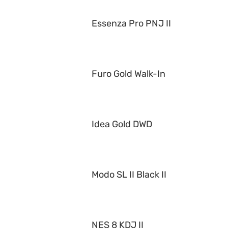
Essenza Pro PNJ II
Furo Gold Walk-In
Idea Gold DWD
Modo SL II Black II
NES 8 KDJ II