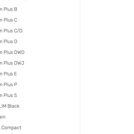
 Plus B
 Plus C
m Plus C/D
m Plus D
m Plus DWD
m Plus DWJ
 Plus E
 Plus P
 Plus S
IM Black
ain
A Compact