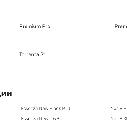
Premium Pro
Prem
Torrenta S1
ции
Essenza New Black PTJ
Nes 8 B
Essenza New DWB
Nes 8 K