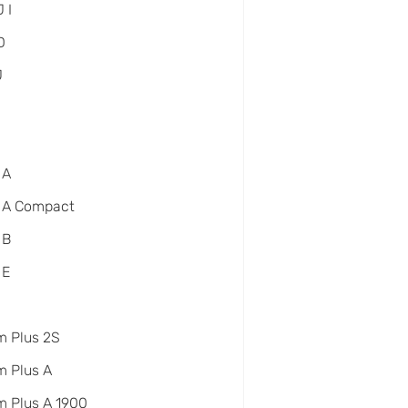
 I
D
J
 A
 A Compact
 B
 E
m Plus 2S
 Plus A
 Plus A 1900