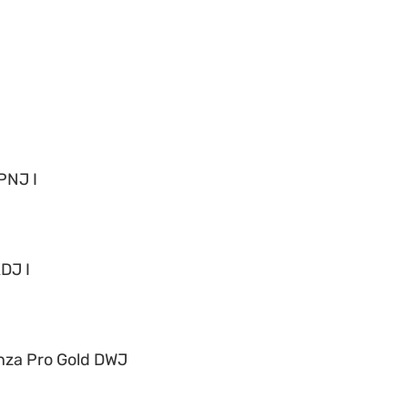
PNJ I
DJ I
nza Pro Gold DWJ