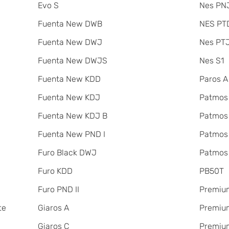
Evo S
Nes PNJ
Fuenta New DWB
NES PT
Fuenta New DWJ
Nes PT
Fuenta New DWJS
Nes S1
Fuenta New KDD
Paros A
Fuenta New KDJ
Patmos
Fuenta New KDJ B
Patmos
Fuenta New PND I
Patmos
Furo Black DWJ
Patmos
Furo KDD
PB50T
Furo PND II
Premiu
te
Giaros A
Premium
Giaros C
Premium