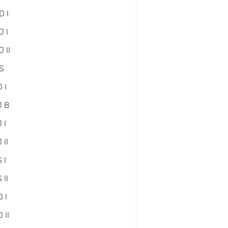
D I
 I
 II
S
 I
J B
 I
 II
 I
 II
 I
 II