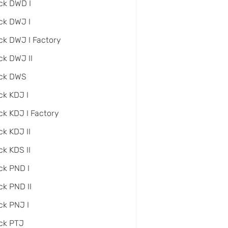
ck DWD I
ck DWJ I
ck DWJ I Factory
ck DWJ II
ack DWS
ck KDJ I
ck KDJ I Factory
ck KDJ II
ck KDS II
ck PND I
ck PND II
ck PNJ I
ck PTJ