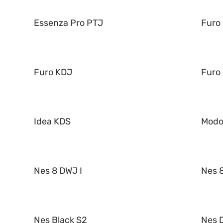
Essenza Pro PTJ
Furo
Furo KDJ
Furo
Idea KDS
Mod
Nes 8 DWJ I
Nes 8
Nes Black S2
Nes 