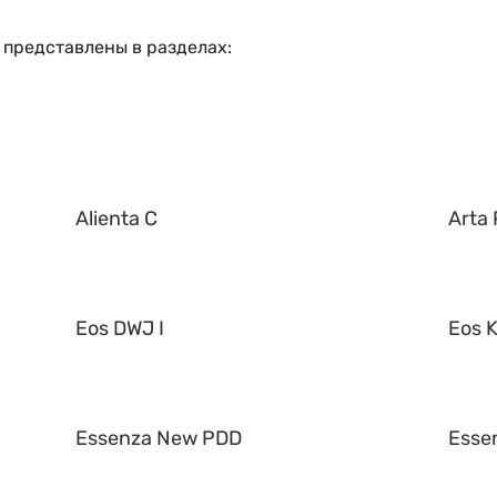
 представлены в разделах:
Alienta C
Arta 
Eos DWJ I
Eos K
Essenza New PDD
Esse