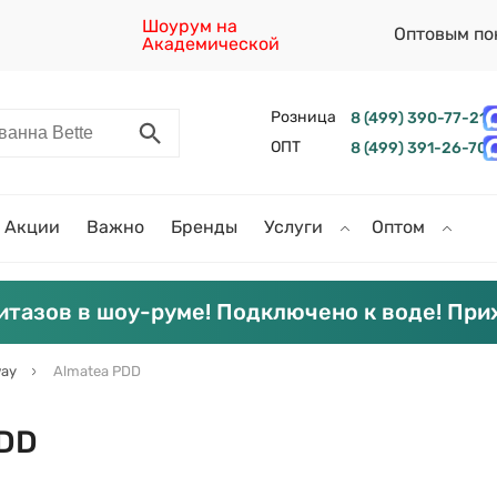
Шоурум на
Оптовым по
Академической
Розница
8 (499) 390-77-21
ОПТ
8 (499) 391-26-70
Акции
Важно
Бренды
Услуги
Оптом
итазов в шоу-руме! Подключено к воде! При
ay
Almatea PDD
PDD