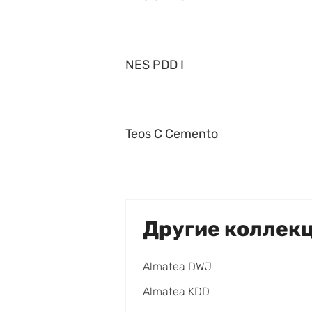
NES PDD I
Teos C Cemento
Другие коллек
Almatea DWJ
Almatea KDD