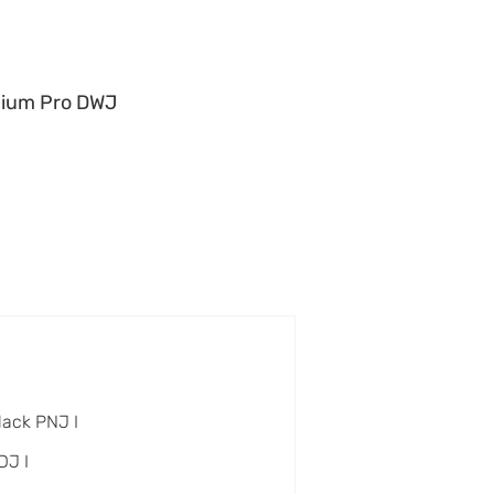
ium Pro DWJ
lack PNJ I
DJ I