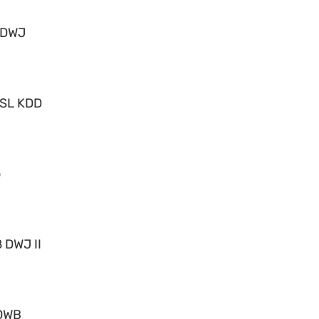
 DWJ
 SL KDD
o
 DWJ II
DWB