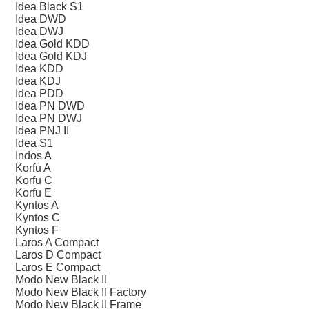
Idea Black S1
Idea DWD
Idea DWJ
Idea Gold KDD
Idea Gold KDJ
Idea KDD
Idea KDJ
Idea PDD
Idea PN DWD
Idea PN DWJ
Idea PNJ II
Idea S1
Indos A
Korfu A
Korfu C
Korfu E
Kyntos A
Kyntos C
Kyntos F
Laros A Compact
Laros D Compact
Laros E Compact
Modo New Black II
Modo New Black II Factory
Modo New Black II Frame