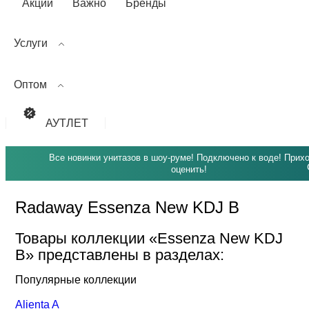
Акции
Важно
Бренды
Услуги
Оптом
АУТЛЕТ
Все новинки унитазов в шоу-руме! Подключено к воде! Прих
оценить!
Radaway Essenza New KDJ B
Товары коллекции «Essenza New KDJ
B» представлены в разделах:
Популярные коллекции
Alienta A