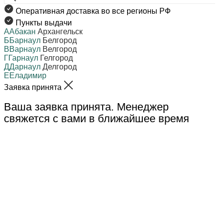
Оперативная доставка во все регионы РФ
Пункты выдачи
А
Абакан
Архангельск
Б
Барнаул
Белгород
В
Варнаул
Велгород
Г
Гарнаул
Гелгород
Д
Дарнаул
Делгород
Е
Еладимир
Заявка принята
Ваша заявка принята. Менеджер
свяжется с вами в ближайшее время