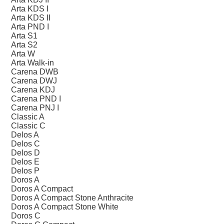
Arta KDS I
Arta KDS II
Arta PND I
Arta S1
Arta S2
Arta W
Arta Walk-in
Carena DWB
Carena DWJ
Carena KDJ
Carena PND I
Carena PNJ I
Classic A
Classic C
Delos A
Delos C
Delos D
Delos E
Delos P
Doros A
Doros A Compact
Doros A Compact Stone Anthracite
Doros A Compact Stone White
Doros C