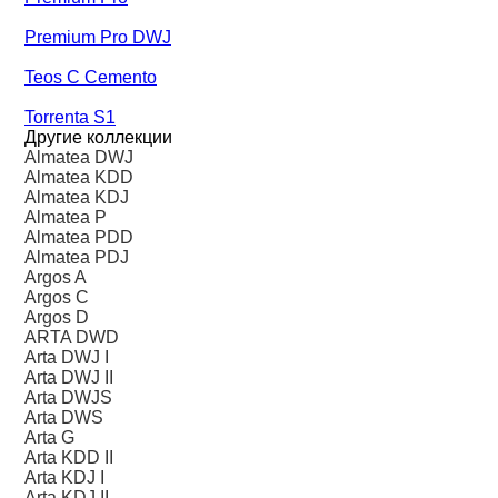
Premium Pro DWJ
Teos C Cemento
Torrenta S1
Другие коллекции
Almatea DWJ
Almatea KDD
Almatea KDJ
Almatea P
Almatea PDD
Almatea PDJ
Argos A
Argos C
Argos D
ARTA DWD
Arta DWJ I
Arta DWJ II
Arta DWJS
Arta DWS
Arta G
Arta KDD II
Arta KDJ I
Arta KDJ II