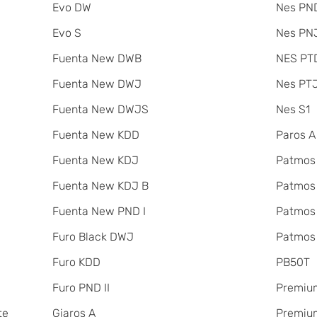
Evo DW
Nes PND
Evo S
Nes PNJ
Fuenta New DWB
NES PT
Fuenta New DWJ
Nes PT
Fuenta New DWJS
Nes S1
Fuenta New KDD
Paros A
Fuenta New KDJ
Patmos
Fuenta New KDJ B
Patmos
Fuenta New PND I
Patmos
Furo Black DWJ
Patmos
Furo KDD
PB50T
Furo PND II
Premiu
te
Giaros A
Premium