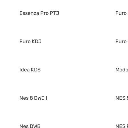
Essenza Pro PTJ
Furo
Furo KDJ
Furo
Idea KDS
Mod
Nes 8 DWJ I
NES 8
Nes DWB
NES 