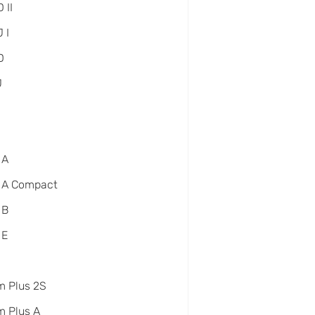
 II
 I
D
J
 A
 A Compact
 B
 E
m Plus 2S
 Plus A