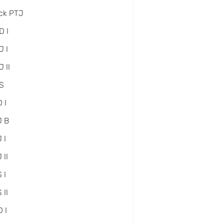
ck PTJ
D I
 I
 II
S
 I
J B
 I
 II
 I
 II
 I