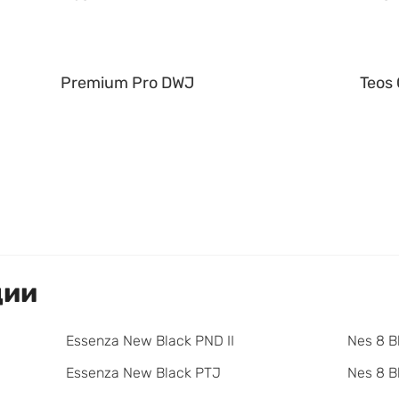
Premium Pro DWJ
Teos
ции
Essenza New Black PND II
Nes 8 B
Essenza New Black PTJ
Nes 8 B