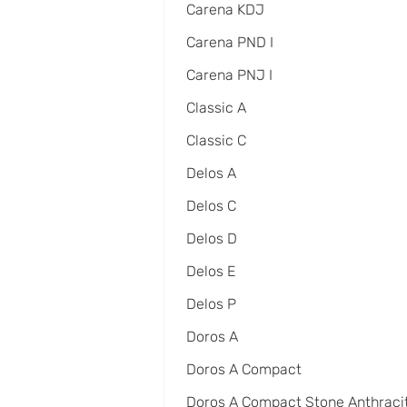
Carena KDJ
Carena PND I
Carena PNJ I
Classic A
Classic C
Delos A
Delos C
Delos D
Delos E
Delos P
Doros A
Doros A Compact
Doros A Compact Stone Anthraci