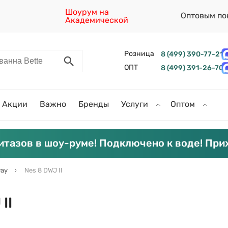
Шоурум на
Оптовым по
Академической
Розница
8 (499) 390-77-21
ОПТ
8 (499) 391-26-70
Акции
Важно
Бренды
Услуги
Оптом
итазов в шоу-руме! Подключено к воде! При
ay
Nes 8 DWJ II
II