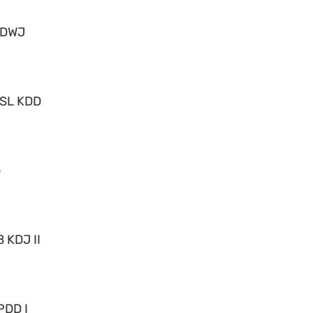
 DWJ
 SL KDD
o
 KDJ II
PDD I