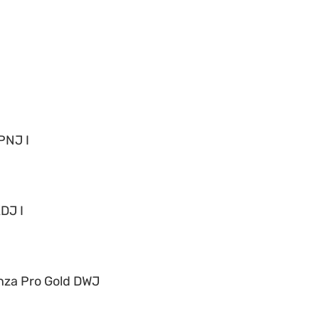
PNJ I
DJ I
nza Pro Gold DWJ