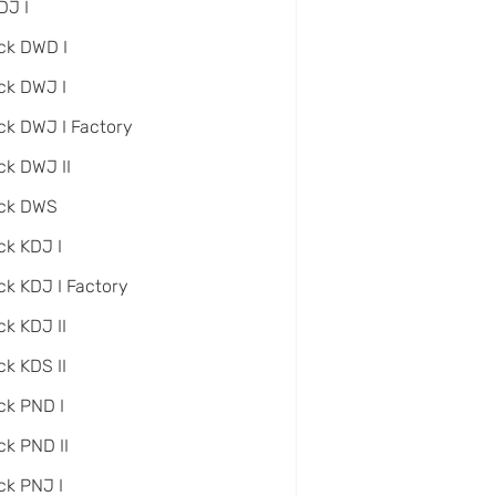
DJ I
ck DWD I
ck DWJ I
ck DWJ I Factory
ck DWJ II
ack DWS
ck KDJ I
ck KDJ I Factory
ck KDJ II
ck KDS II
ck PND I
ck PND II
ck PNJ I