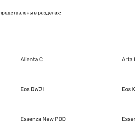
 представлены в разделах:
Alienta C
Arta 
Eos DWJ I
Eos K
Essenza New PDD
Esse