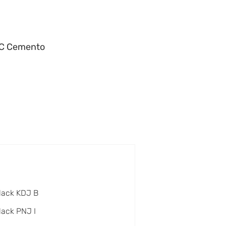
 C Cemento
lack KDJ B
lack PNJ I