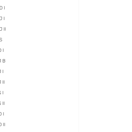
D I
 I
 II
S
 I
J B
 I
 II
 I
 II
 I
 II