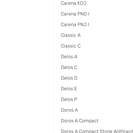
Carena KDJ
Carena PND I
Carena PNJ I
Classic A
Classic C
Delos A
Delos C
Delos D
Delos E
Delos P
Doros A
Doros A Compact
Doros A Compact Stone Anthraci