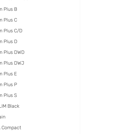
 Plus B
 Plus C
m Plus C/D
m Plus D
m Plus DWD
m Plus DWJ
 Plus E
 Plus P
 Plus S
IM Black
ain
A Compact