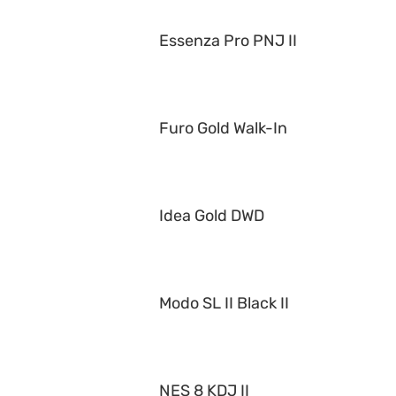
Essenza Pro PNJ II
Furo Gold Walk-In
Idea Gold DWD
Modo SL II Black II
NES 8 KDJ II