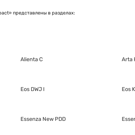
act» представлены в разделах:
Alienta C
Arta 
Eos DWJ I
Eos K
Essenza New PDD
Esse