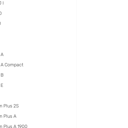
 I
D
J
 A
 A Compact
 B
 E
m Plus 2S
 Plus A
 Plus A 1900