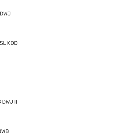
 DWJ
 SL KDD
o
 DWJ II
DWB