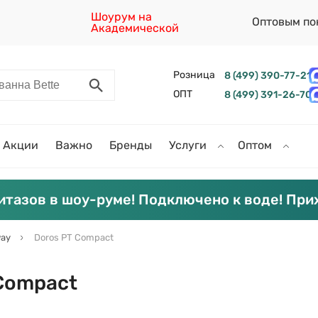
Шоурум на
Оптовым по
Академической
Розница
8 (499) 390-77-21
ОПТ
8 (499) 391-26-70
Акции
Важно
Бренды
Услуги
Оптом
итазов в шоу-руме! Подключено к воде! При
ay
Doros PT Compact
Compact