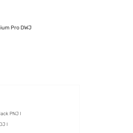
ium Pro DWJ
lack PNJ I
DJ I