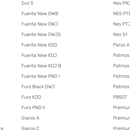
Evo S
Nes PNJ
Fuenta New DWB
NES PT
Fuenta New DWJ
Nes PT
Fuenta New DWJS
Nes S1
Fuenta New KDD
Paros A
Fuenta New KDJ
Patmos
Fuenta New KDJ B
Patmos
Fuenta New PND I
Patmos
Furo Black DWJ
Patmos
Furo KDD
PB50T
Furo PND II
Premiu
Giaros A
Premium
te
Giaros C
Premium