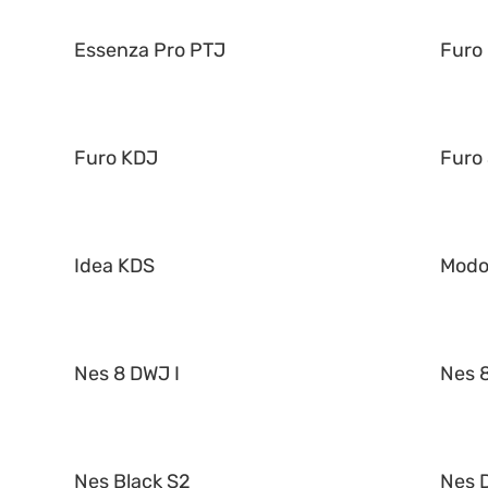
Essenza Pro PTJ
Furo
Furo KDJ
Furo
Idea KDS
Mod
Nes 8 DWJ I
Nes 8
Nes Black S2
Nes 