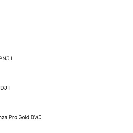
PNJ I
DJ I
nza Pro Gold DWJ