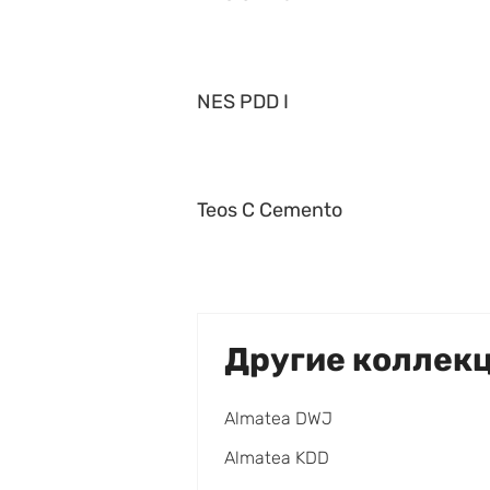
NES PDD I
Teos C Cemento
Другие коллек
Almatea DWJ
Almatea KDD