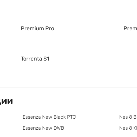
Premium Pro
Prem
Torrenta S1
ции
Essenza New Black PTJ
Nes 8 B
Essenza New DWB
Nes 8 K