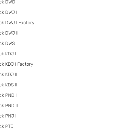
ck DWD I
ck DWJ I
ck DWJ I Factory
ck DWJ II
ack DWS
ck KDJ I
ck KDJ I Factory
ck KDJ II
ck KDS II
ck PND I
ck PND II
ck PNJ I
ck PTJ