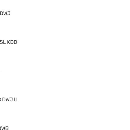
 DWJ
 SL KDD
o
 DWJ II
DWB