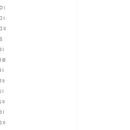
D I
 I
 II
S
 I
J B
 I
 II
 I
 II
 I
 II