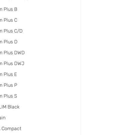
 Plus B
 Plus C
m Plus C/D
m Plus D
m Plus DWD
m Plus DWJ
 Plus E
 Plus P
 Plus S
IM Black
ain
A Compact