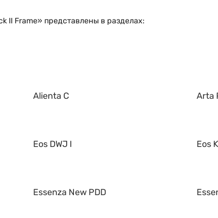
k II Frame» представлены в разделах:
Alienta C
Arta 
Eos DWJ I
Eos K
Essenza New PDD
Esse