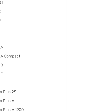
 I
D
J
 A
 A Compact
 B
 E
m Plus 2S
 Plus A
 Plus A 1900