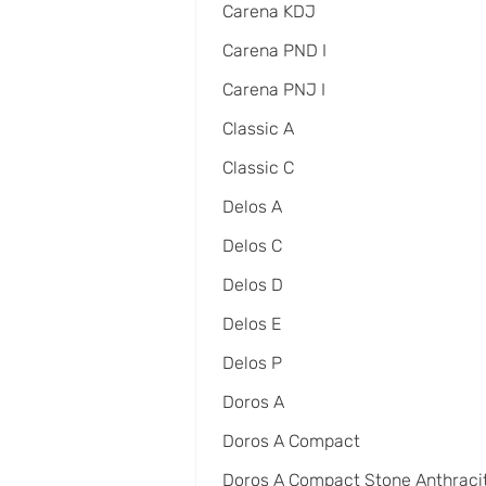
Carena KDJ
Carena PND I
Carena PNJ I
Classic A
Classic C
Delos A
Delos C
Delos D
Delos E
Delos P
Doros A
Doros A Compact
Doros A Compact Stone Anthraci