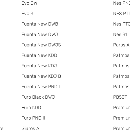
Evo DW
Nes PNJ
Evo S
NES PT
Fuenta New DWB
Nes PT
Fuenta New DWJ
Nes S1
Fuenta New DWJS
Paros A
Fuenta New KDD
Patmos
Fuenta New KDJ
Patmos
Fuenta New KDJ B
Patmos
Fuenta New PND I
Patmos
Furo Black DWJ
PB50T
Furo KDD
Premiu
Furo PND II
Premium
te
Giaros A
Premium