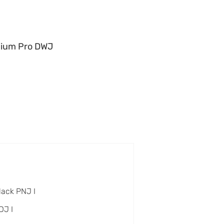
ium Pro DWJ
lack PNJ I
DJ I