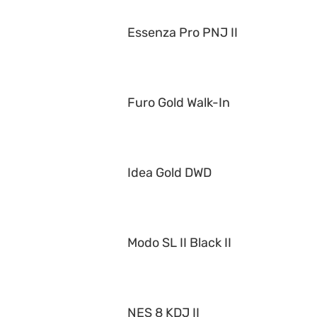
Essenza Pro PNJ II
Furo Gold Walk-In
Idea Gold DWD
Modo SL II Black II
NES 8 KDJ II