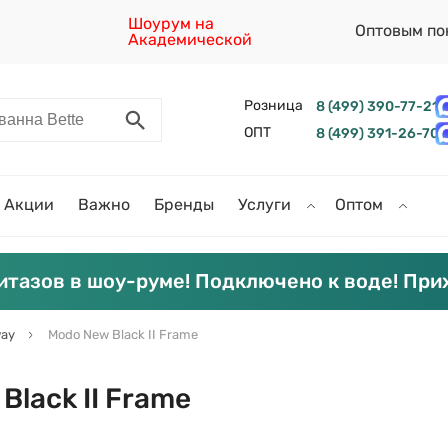
Шоурум на
Оптовым по
Академической
Розница
8 (499) 390-77-21
ОПТ
8 (499) 391-26-70
Акции
Важно
Бренды
Услуги
Оптом
итазов в шоу-руме! Подключено к воде! При
ay
Modo New Black II Frame
lack II Frame