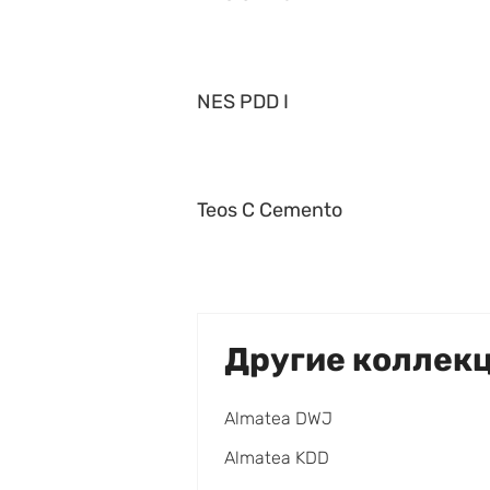
NES PDD I
Teos C Cemento
Другие коллек
Almatea DWJ
Almatea KDD