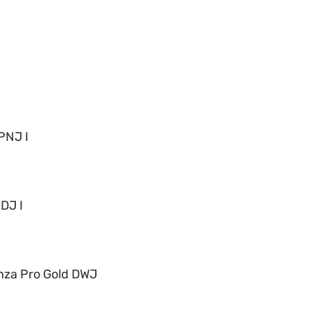
PNJ I
DJ I
nza Pro Gold DWJ