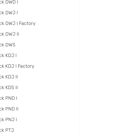
ck DWD I
ck DWJ I
ck DWJ I Factory
ck DWJ II
ack DWS
ck KDJ I
ck KDJ I Factory
ck KDJ II
ck KDS II
ck PND I
ck PND II
ck PNJ I
ck PTJ