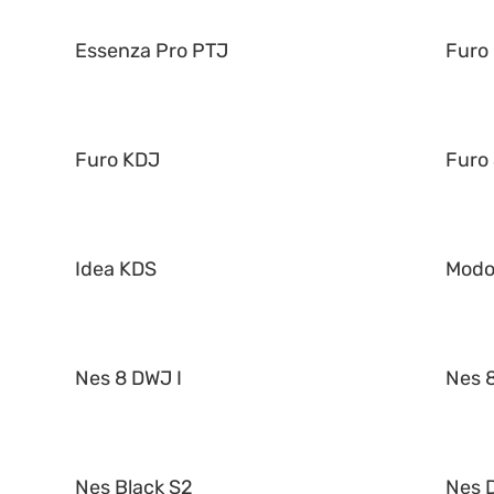
Essenza Pro PTJ
Furo
Furo KDJ
Furo
Idea KDS
Mod
Nes 8 DWJ I
Nes 8
Nes Black S2
Nes 