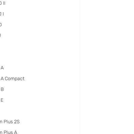
 II
 I
D
J
 A
 A Compact
 B
 E
m Plus 2S
 Plus A