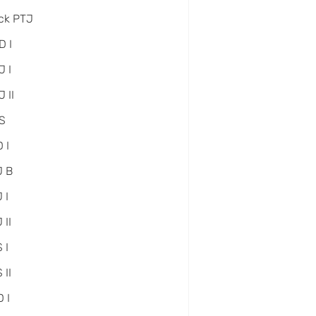
ck PTJ
D I
 I
 II
S
 I
J B
 I
 II
 I
 II
 I