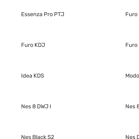
Essenza Pro PTJ
Furo
Furo KDJ
Furo
Idea KDS
Mod
Nes 8 DWJ I
Nes 8
Nes Black S2
Nes 