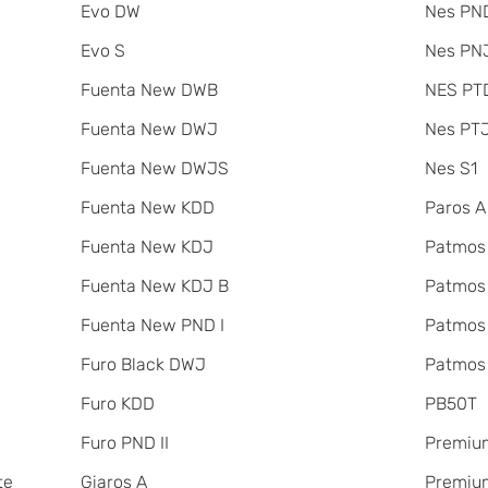
Evo DW
Nes PND
Evo S
Nes PNJ
Fuenta New DWB
NES PT
Fuenta New DWJ
Nes PT
Fuenta New DWJS
Nes S1
Fuenta New KDD
Paros A
Fuenta New KDJ
Patmos
Fuenta New KDJ B
Patmos
Fuenta New PND I
Patmos
Furo Black DWJ
Patmos
Furo KDD
PB50T
Furo PND II
Premiu
te
Giaros A
Premium