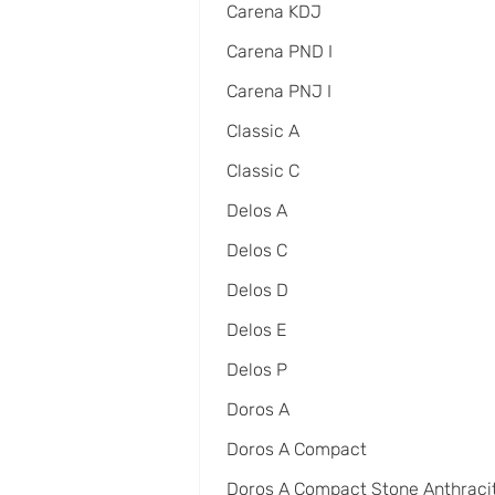
Carena KDJ
Carena PND I
Carena PNJ I
Classic A
Classic C
Delos A
Delos C
Delos D
Delos E
Delos P
Doros A
Doros A Compact
Doros A Compact Stone Anthraci