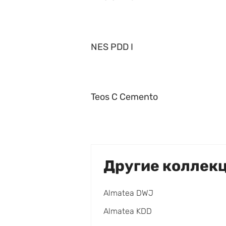
NES PDD I
Teos C Cemento
Другие коллек
Almatea DWJ
Almatea KDD