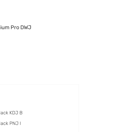
ium Pro DWJ
lack KDJ B
lack PNJ I