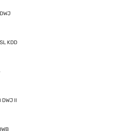
 DWJ
 SL KDD
o
 DWJ II
DWB