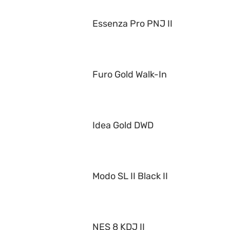
Essenza Pro PNJ II
Furo Gold Walk-In
Idea Gold DWD
Modo SL II Black II
NES 8 KDJ II