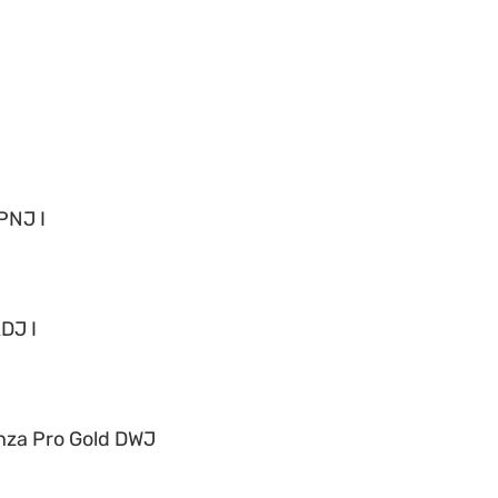
PNJ I
DJ I
nza Pro Gold DWJ