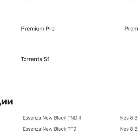
Premium Pro
Prem
Torrenta S1
ции
Essenza New Black PND II
Nes 8 B
Essenza New Black PTJ
Nes 8 B