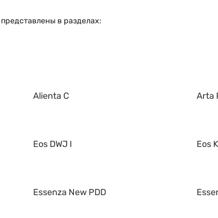
 представлены в разделах:
Alienta C
Arta 
Eos DWJ I
Eos K
Essenza New PDD
Esse