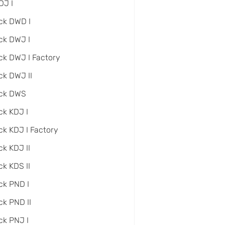
DJ I
ck DWD I
ck DWJ I
ck DWJ I Factory
ck DWJ II
ack DWS
ck KDJ I
ck KDJ I Factory
ck KDJ II
ck KDS II
ck PND I
ck PND II
ck PNJ I