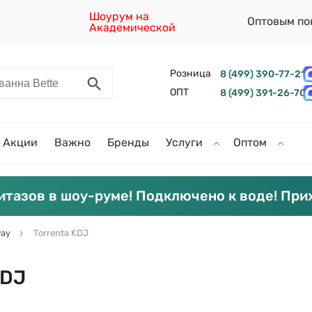
Шоурум на
Оптовым по
Академической
Розница
8 (499) 390-77-21
ОПТ
8 (499) 391-26-70
Акции
Важно
Бренды
Услуги
Оптом
итазов в шоу-руме! Подключено к воде! При
ay
Torrenta KDJ
KDJ