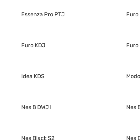
Essenza Pro PTJ
Furo
Furo KDJ
Furo
Idea KDS
Mod
Nes 8 DWJ I
Nes 8
Nes Black S2
Nes 