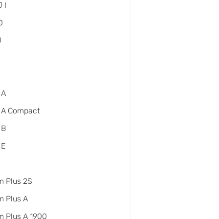
 I
D
J
 A
 A Compact
 B
 E
m Plus 2S
 Plus A
 Plus A 1900