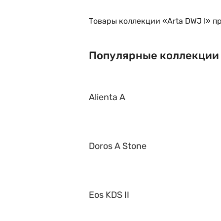
Товары коллекции «Arta DWJ I» п
Популярные коллекции
Alienta A
Doros A Stone
Eos KDS II