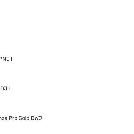
PNJ I
DJ I
nza Pro Gold DWJ