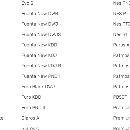
Evo S
Nes PNJ
Fuenta New DWB
NES PT
Fuenta New DWJ
Nes PT
Fuenta New DWJS
Nes S1
Fuenta New KDD
Paros A
Fuenta New KDJ
Patmos
Fuenta New KDJ B
Patmos
Fuenta New PND I
Patmos
Furo Black DWJ
Patmos
Furo KDD
PB50T
Furo PND II
Premiu
te
Giaros A
Premium
Giaros C
Premium