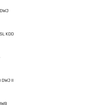
 DWJ
 SL KDD
o
 DWJ II
DWB