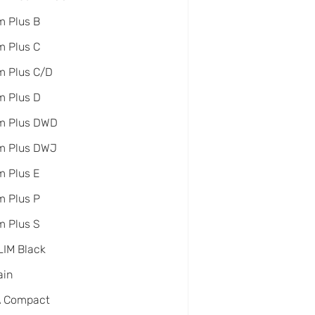
 Plus B
 Plus C
m Plus C/D
m Plus D
m Plus DWD
m Plus DWJ
 Plus E
 Plus P
 Plus S
IM Black
ain
A Compact