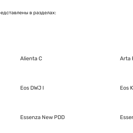
редставлены в разделах:
Alienta C
Arta 
Eos DWJ I
Eos K
Essenza New PDD
Esse