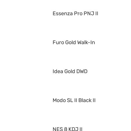
Essenza Pro PNJ II
Furo Gold Walk-In
Idea Gold DWD
Modo SL II Black II
NES 8 KDJ II