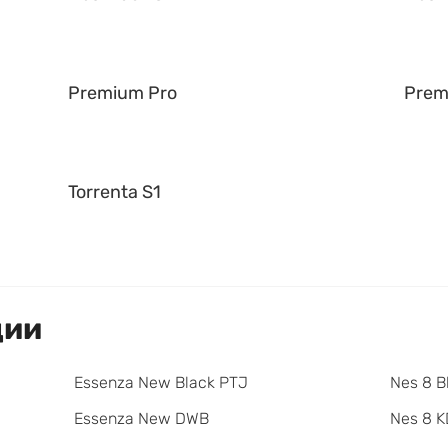
Premium Pro
Prem
Torrenta S1
ции
Essenza New Black PTJ
Nes 8 B
Essenza New DWB
Nes 8 K