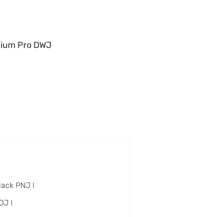
ium Pro DWJ
lack PNJ I
DJ I