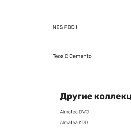
NES PDD I
Teos C Cemento
Другие коллек
Almatea DWJ
Almatea KDD