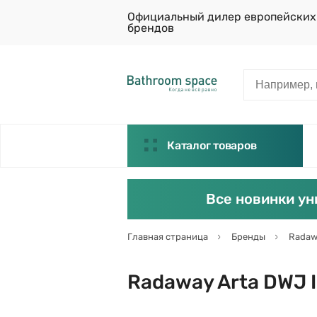
Официальный дилер европейских
брендов
Каталог товаров
Все новинки ун
Главная страница
Бренды
Radaw
Radaway Arta DWJ I