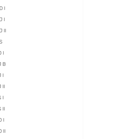
D I
 I
 II
S
 I
J B
 I
 II
 I
 II
 I
 II