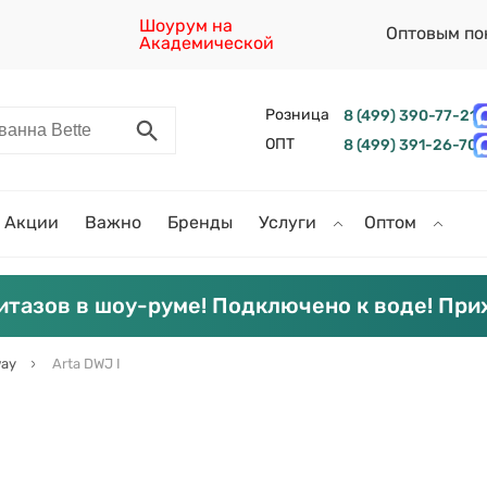
Шоурум на
Оптовым по
Академической
Розница
8 (499) 390-77-21
ОПТ
8 (499) 391-26-70
Акции
Важно
Бренды
Услуги
Оптом
итазов в шоу-руме! Подключено к воде! При
ay
Arta DWJ I