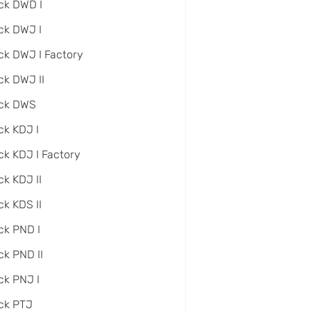
ck DWD I
ck DWJ I
ck DWJ I Factory
ck DWJ II
ack DWS
ck KDJ I
ck KDJ I Factory
ck KDJ II
ck KDS II
ck PND I
ck PND II
ck PNJ I
ck PTJ