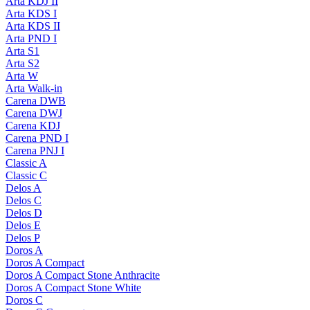
Arta KDJ II
Arta KDS I
Arta KDS II
Arta PND I
Arta S1
Arta S2
Arta W
Arta Walk-in
Carena DWB
Carena DWJ
Carena KDJ
Carena PND I
Carena PNJ I
Classic A
Classic C
Delos A
Delos C
Delos D
Delos E
Delos P
Doros A
Doros A Compact
Doros A Compact Stone Anthracite
Doros A Compact Stone White
Doros C