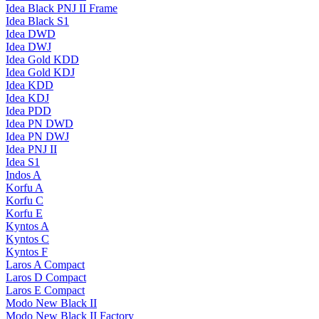
Idea Black PNJ II Frame
Idea Black S1
Idea DWD
Idea DWJ
Idea Gold KDD
Idea Gold KDJ
Idea KDD
Idea KDJ
Idea PDD
Idea PN DWD
Idea PN DWJ
Idea PNJ II
Idea S1
Indos A
Korfu A
Korfu C
Korfu E
Kyntos A
Kyntos C
Kyntos F
Laros A Compact
Laros D Compact
Laros E Compact
Modo New Black II
Modo New Black II Factory