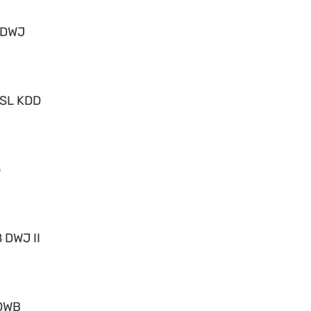
 DWJ
 SL KDD
o
 DWJ II
DWB