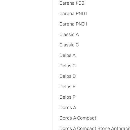
Carena KDJ
Carena PND I
Carena PNJ I
Classic A
Classic C
Delos A
Delos C
Delos D
Delos E
Delos P
Doros A
Doros A Compact
Doros A Compact Stone Anthraci