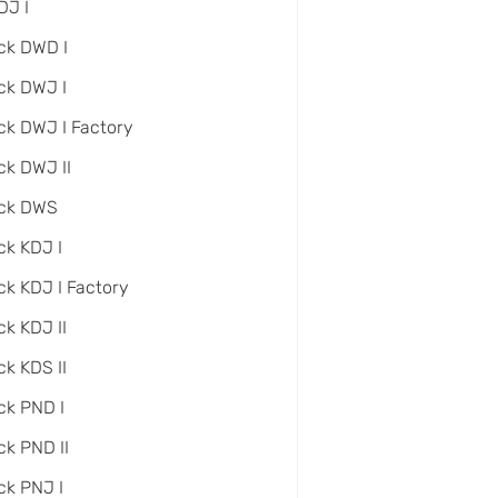
DJ I
ck DWD I
ck DWJ I
ck DWJ I Factory
ck DWJ II
ack DWS
ck KDJ I
ck KDJ I Factory
ck KDJ II
ck KDS II
ck PND I
ck PND II
ck PNJ I