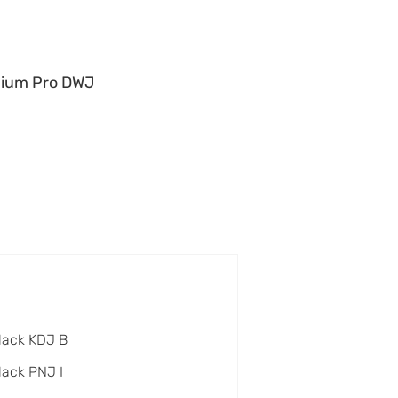
ium Pro DWJ
lack KDJ B
lack PNJ I