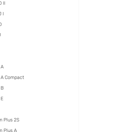
 II
 I
D
J
 A
 A Compact
 B
 E
m Plus 2S
 Plus A