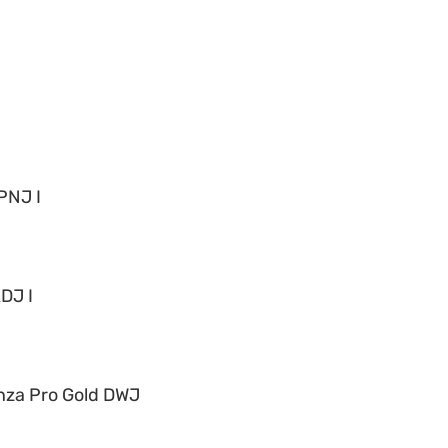
PNJ I
DJ I
nza Pro Gold DWJ