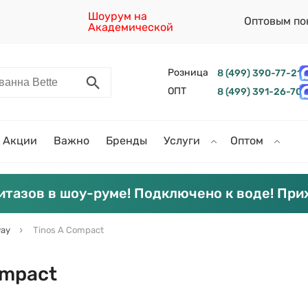
Шоурум на
Оптовым по
Академической
Розница
8 (499) 390-77-21
ОПТ
8 (499) 391-26-70
Акции
Важно
Бренды
Услуги
Оптом
итазов в шоу-руме! Подключено к воде! При
ay
Tinos A Compact
ompact