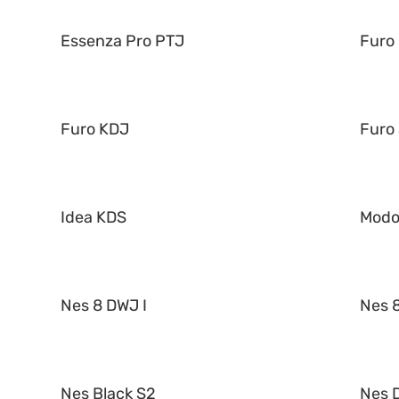
Essenza Pro PTJ
Furo
Furo KDJ
Furo
Idea KDS
Mod
Nes 8 DWJ I
Nes 8
Nes Black S2
Nes 