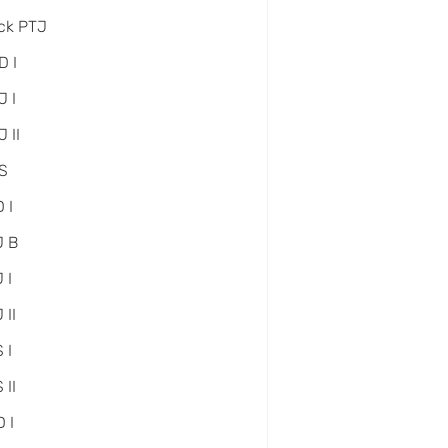
ck PTJ
D I
 I
 II
S
 I
J B
 I
 II
 I
 II
 I