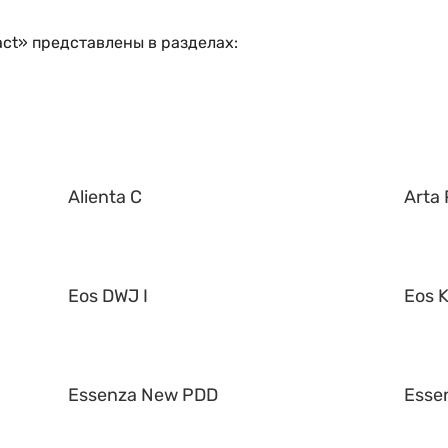
ct» представлены в разделах:
Alienta C
Arta 
Eos DWJ I
Eos K
Essenza New PDD
Esse