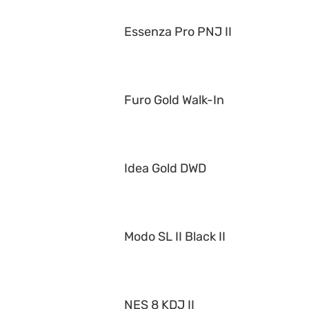
Essenza Pro PNJ II
Furo Gold Walk-In
Idea Gold DWD
Modo SL II Black II
NES 8 KDJ II