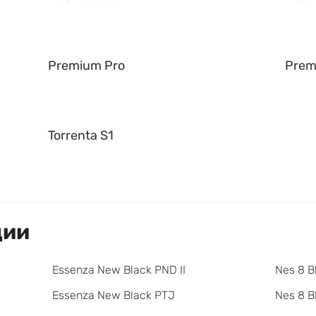
Premium Pro
Prem
Torrenta S1
ции
Essenza New Black PND II
Nes 8 B
Essenza New Black PTJ
Nes 8 B