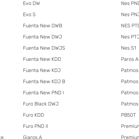
Evo DW
Nes PND
Evo S
Nes PNJ
Fuenta New DWB
NES PT
Fuenta New DWJ
Nes PT
Fuenta New DWJS
Nes S1
Fuenta New KDD
Paros A
Fuenta New KDJ
Patmos
Fuenta New KDJ B
Patmos
Fuenta New PND I
Patmos
Furo Black DWJ
Patmos
Furo KDD
PB50T
Furo PND II
Premiu
te
Giaros A
Premium