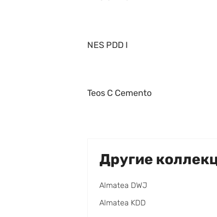
NES PDD I
Teos C Cemento
Другие коллек
Almatea DWJ
Almatea KDD