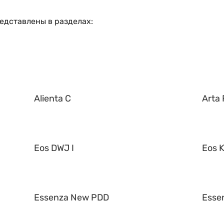
едставлены в разделах:
Alienta C
Arta 
Eos DWJ I
Eos K
Essenza New PDD
Esse