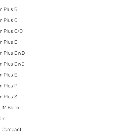
 Plus B
 Plus C
m Plus C/D
m Plus D
m Plus DWD
m Plus DWJ
 Plus E
 Plus P
 Plus S
IM Black
ain
A Compact