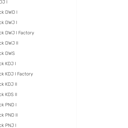
DJ I
ck DWD I
ck DWJ I
ck DWJ I Factory
ck DWJ II
ack DWS
ck KDJ I
ck KDJ I Factory
ck KDJ II
ck KDS II
ck PND I
ck PND II
ck PNJ I