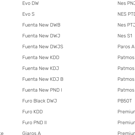
Evo DW
Nes PNJ
Evo S
NES PT
Fuenta New DWB
Nes PT
Fuenta New DWJ
Nes S1
Fuenta New DWJS
Paros A
Fuenta New KDD
Patmos
Fuenta New KDJ
Patmos
Fuenta New KDJ B
Patmos
Fuenta New PND I
Patmos
Furo Black DWJ
PB50T
Furo KDD
Premiu
Furo PND II
Premium
te
Giaros A
Premium