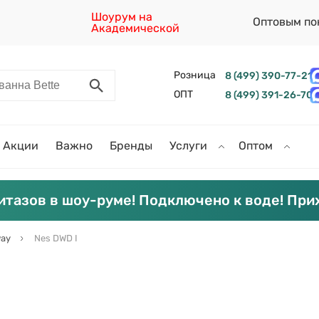
Шоурум на
Оптовым по
Академической
Розница
8 (499) 390-77-21
ОПТ
8 (499) 391-26-70
Акции
Важно
Бренды
Услуги
Оптом
итазов в шоу-руме! Подключено к воде! При
ay
Nes DWD I