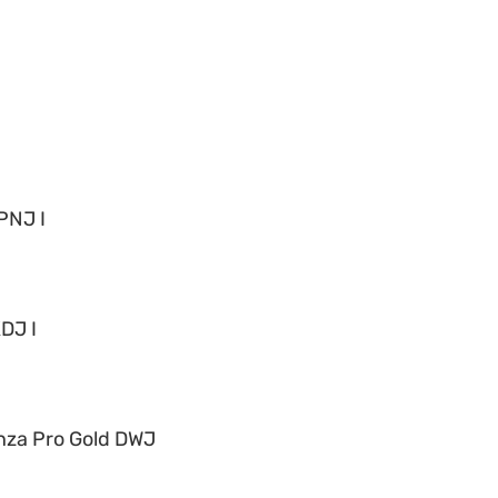
PNJ I
DJ I
nza Pro Gold DWJ