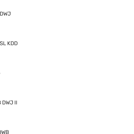
 DWJ
 SL KDD
o
 DWJ II
DWB