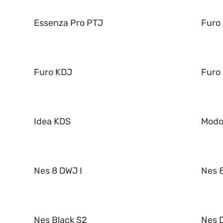
Essenza Pro PTJ
Furo
Furo KDJ
Furo
Idea KDS
Mod
Nes 8 DWJ I
Nes 8
Nes Black S2
Nes 