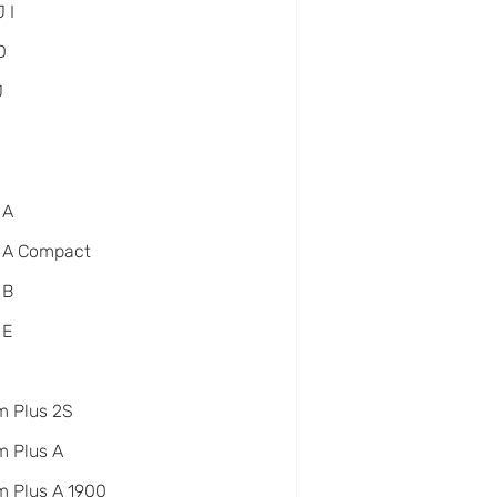
 I
D
J
 A
 A Compact
 B
 E
m Plus 2S
 Plus A
 Plus A 1900