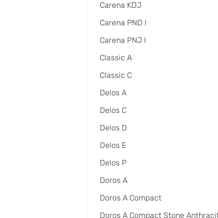
Carena KDJ
Carena PND I
Carena PNJ I
Classic A
Classic C
Delos A
Delos C
Delos D
Delos E
Delos P
Doros A
Doros A Compact
Doros A Compact Stone Anthraci