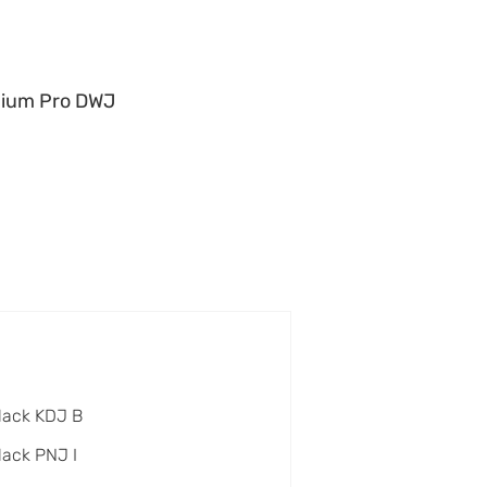
ium Pro DWJ
lack KDJ B
lack PNJ I