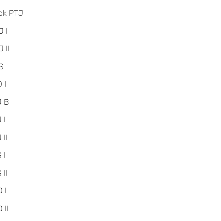
ck PTJ
 I
 II
S
 I
J B
 I
 II
 I
 II
 I
 II