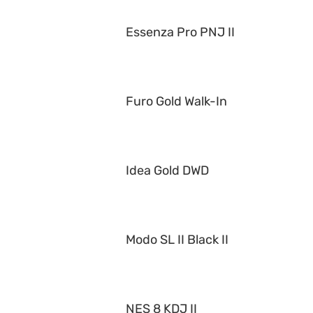
Essenza Pro PNJ II
Furo Gold Walk-In
Idea Gold DWD
Modo SL II Black II
NES 8 KDJ II