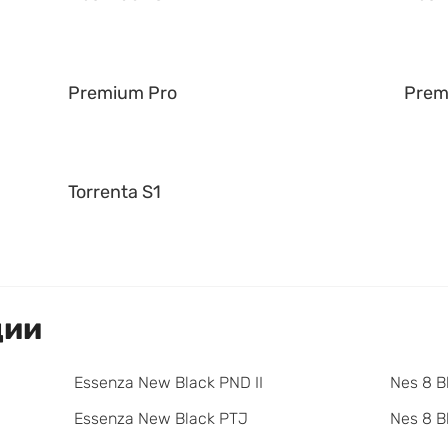
Premium Pro
Prem
Torrenta S1
ции
Essenza New Black PND II
Nes 8 B
Essenza New Black PTJ
Nes 8 B