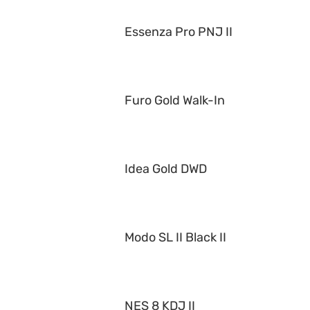
Essenza Pro PNJ II
Furo Gold Walk-In
Idea Gold DWD
Modo SL II Black II
NES 8 KDJ II