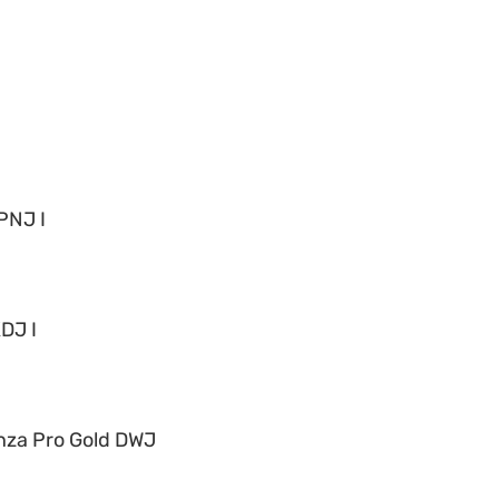
PNJ I
DJ I
nza Pro Gold DWJ