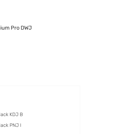
ium Pro DWJ
lack KDJ B
lack PNJ I