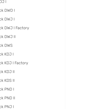
DJ I
ck DWD I
ck DWJ I
ck DWJ I Factory
ck DWJ II
ack DWS
ck KDJ I
ck KDJ I Factory
ck KDJ II
ck KDS II
ck PND I
ck PND II
ck PNJ I