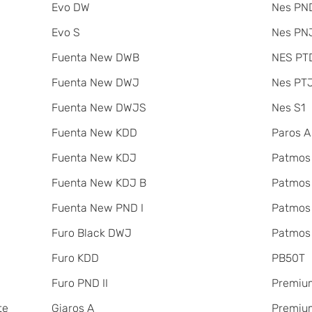
Evo DW
Nes PND
Evo S
Nes PNJ
Fuenta New DWB
NES PT
Fuenta New DWJ
Nes PT
Fuenta New DWJS
Nes S1
Fuenta New KDD
Paros A
Fuenta New KDJ
Patmos
Fuenta New KDJ B
Patmos
Fuenta New PND I
Patmos
Furo Black DWJ
Patmos
Furo KDD
PB50T
Furo PND II
Premiu
te
Giaros A
Premium