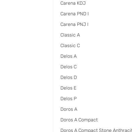
Carena KDJ
Carena PND I
Carena PNJ I
Classic A
Classic C
Delos A
Delos C
Delos D
Delos E
Delos P
Doros A
Doros A Compact
Doros A Compact Stone Anthraci