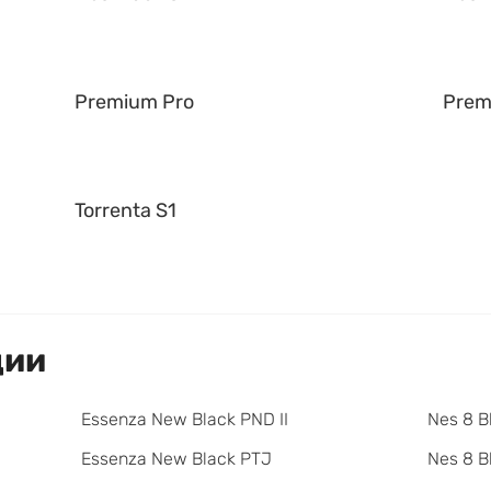
Premium Pro
Prem
Torrenta S1
ции
Essenza New Black PND II
Nes 8 B
Essenza New Black PTJ
Nes 8 B