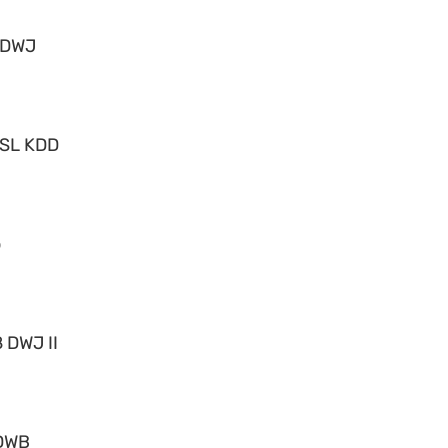
 DWJ
 SL KDD
o
 DWJ II
DWB