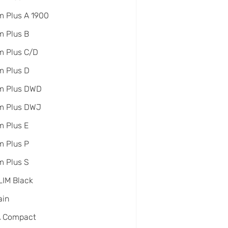
 Plus A 1900
 Plus B
m Plus C/D
m Plus D
m Plus DWD
m Plus DWJ
 Plus E
 Plus P
 Plus S
IM Black
ain
A Compact