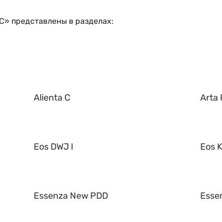
C» представлены в разделах:
Alienta C
Arta 
Eos DWJ I
Eos K
Essenza New PDD
Esse