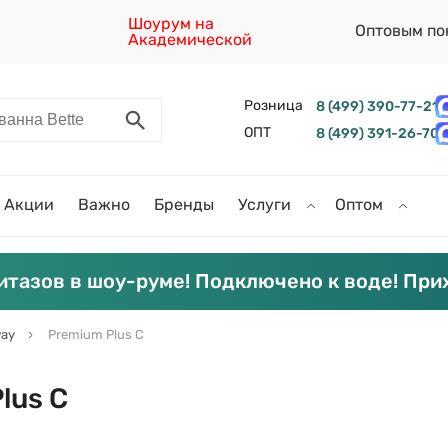
Шоурум на
Оптовым по
Академической
Розница
8 (499) 390-77-21
ОПТ
8 (499) 391-26-70
Акции
Важно
Бренды
Услуги
Оптом
итазов в шоу-руме! Подключено к воде! При
ay
Premium Plus C
lus C