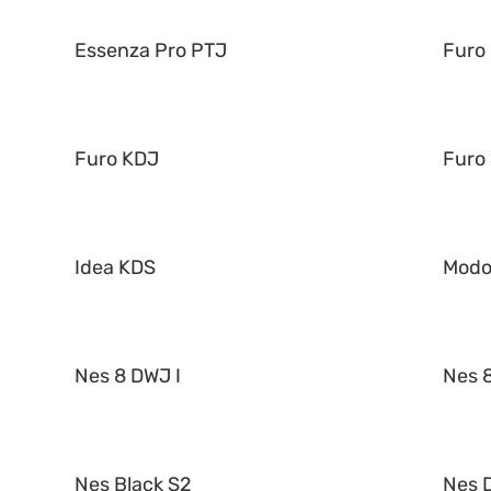
Essenza Pro PTJ
Furo
Furo KDJ
Furo
Idea KDS
Mod
Nes 8 DWJ I
Nes 8
Nes Black S2
Nes 