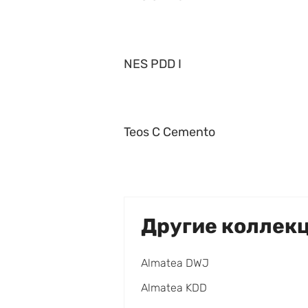
NES PDD I
Teos C Cemento
Другие коллек
Almatea DWJ
Almatea KDD