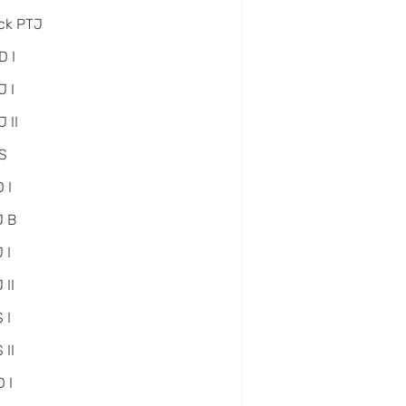
ck PTJ
D I
 I
 II
S
 I
J B
 I
 II
 I
 II
 I