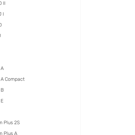
 II
 I
D
J
 A
 A Compact
 B
 E
m Plus 2S
 Plus A