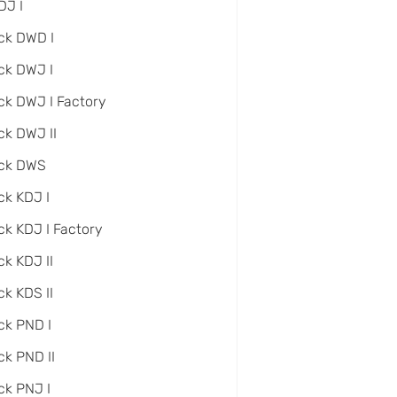
DJ I
ck DWD I
ck DWJ I
ck DWJ I Factory
ck DWJ II
ack DWS
ck KDJ I
ck KDJ I Factory
ck KDJ II
ck KDS II
ck PND I
ck PND II
ck PNJ I