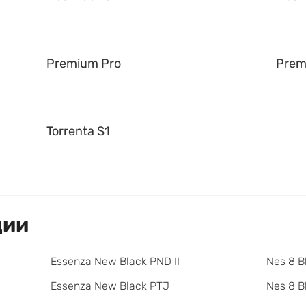
Premium Pro
Prem
Torrenta S1
ции
Essenza New Black PND II
Nes 8 B
Essenza New Black PTJ
Nes 8 B