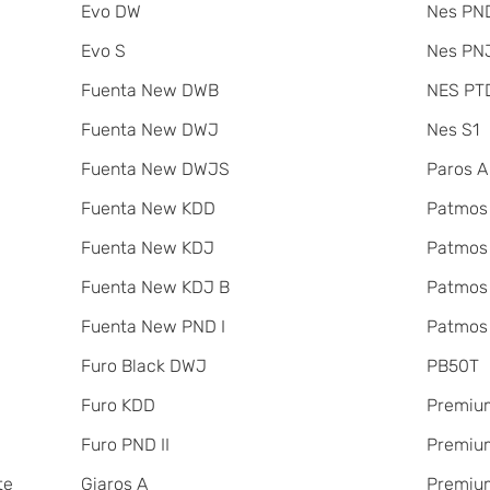
Evo DW
Nes PND
Evo S
Nes PNJ
Fuenta New DWB
NES PT
Fuenta New DWJ
Nes S1
Fuenta New DWJS
Paros A
Fuenta New KDD
Patmos
Fuenta New KDJ
Patmos
Fuenta New KDJ B
Patmos
Fuenta New PND I
Patmos
Furo Black DWJ
PB50T
Furo KDD
Premiu
Furo PND II
Premium
te
Giaros A
Premium