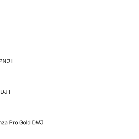
PNJ I
DJ I
nza Pro Gold DWJ