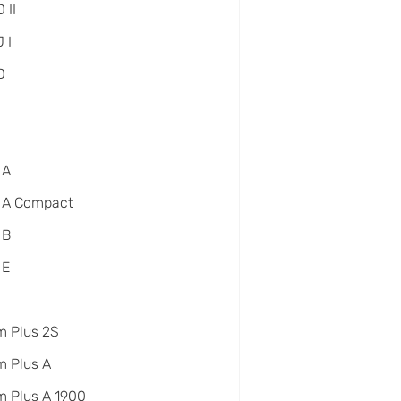
 II
 I
D
 A
 A Compact
 B
 E
m Plus 2S
 Plus A
 Plus A 1900