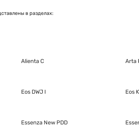
ставлены в разделах:
Alienta C
Arta 
Eos DWJ I
Eos K
Essenza New PDD
Esse