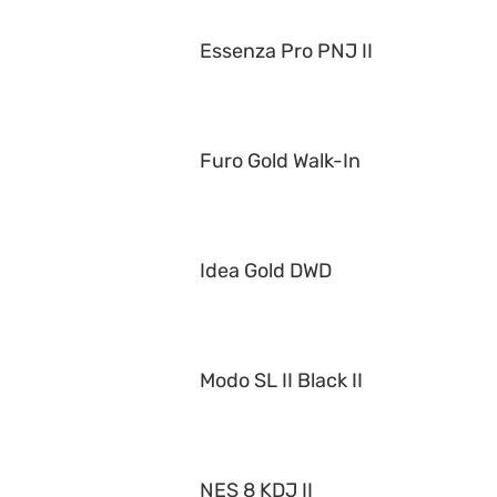
Essenza Pro PNJ II
Furo Gold Walk-In
Idea Gold DWD
Modo SL II Black II
NES 8 KDJ II