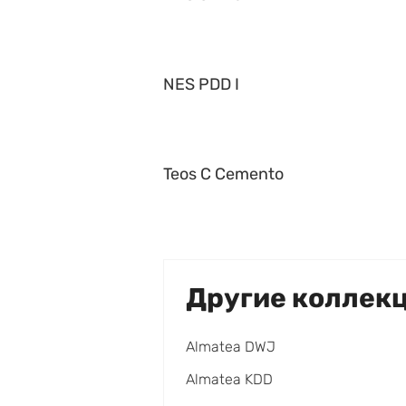
NES PDD I
Teos C Cemento
Другие коллек
Almatea DWJ
Almatea KDD