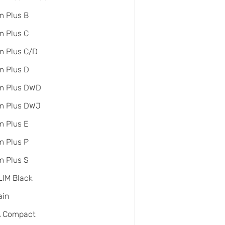
 Plus B
 Plus C
m Plus C/D
m Plus D
m Plus DWD
m Plus DWJ
 Plus E
 Plus P
 Plus S
IM Black
ain
A Compact