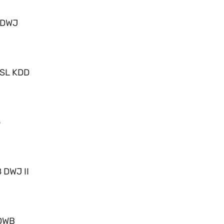
 DWJ
 SL KDD
o
 DWJ II
DWB