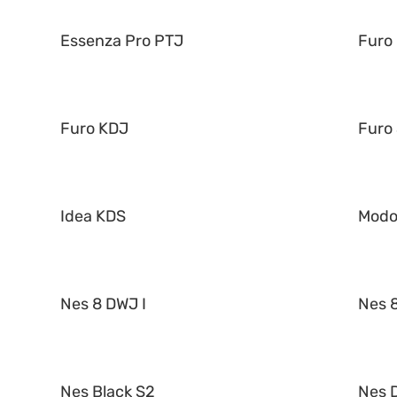
Essenza Pro PTJ
Furo
Furo KDJ
Furo
Idea KDS
Mod
Nes 8 DWJ I
Nes 8
Nes Black S2
Nes 