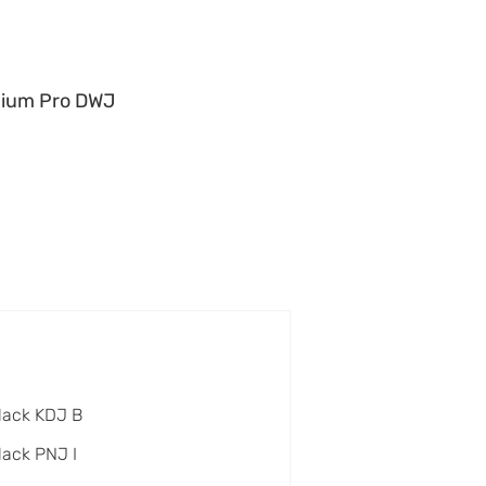
ium Pro DWJ
lack KDJ B
lack PNJ I