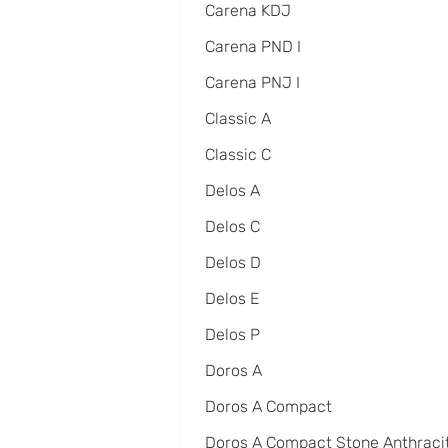
Carena KDJ
Carena PND I
Carena PNJ I
Classic A
Classic C
Delos A
Delos C
Delos D
Delos E
Delos P
Doros A
Doros A Compact
Doros A Compact Stone Anthraci