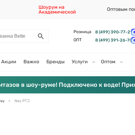
Шоурум на
Оптовым по
Академической
Розница
8 (499) 390-77-21
ОПТ
8 (499) 391-26-70
Акции
Важно
Бренды
Услуги
Оптом
итазов в шоу-руме! Подключено к воде! При
ay
Nes PTJ