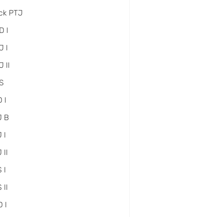
ck PTJ
D I
 I
 II
S
 I
J B
 I
 II
 I
 II
 I