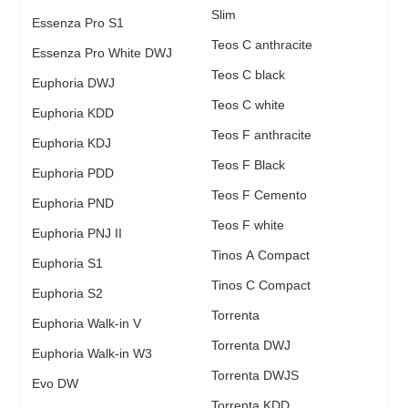
Slim
Essenza Pro S1
Teos C anthracite
Essenza Pro White DWJ
Teos C black
Euphoria DWJ
Teos C white
Euphoria KDD
Teos F anthracite
Euphoria KDJ
Teos F Black
Euphoria PDD
Teos F Cemento
Euphoria PND
Teos F white
Euphoria PNJ II
Tinos A Compact
Euphoria S1
Tinos C Compact
Euphoria S2
Torrenta
Euphoria Walk-in V
Torrenta DWJ
Euphoria Walk-in W3
Torrenta DWJS
Evo DW
Torrenta KDD