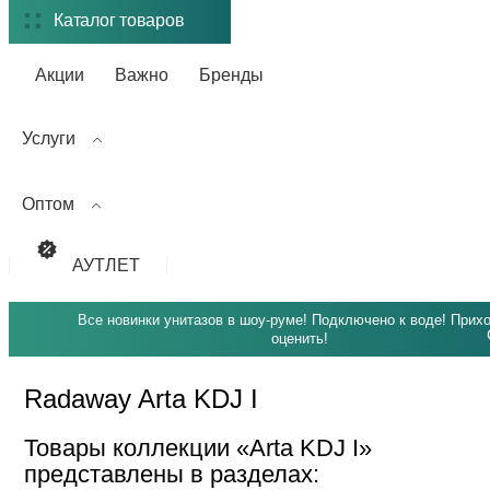
Каталог товаров
Акции
Важно
Бренды
Услуги
Оптом
АУТЛЕТ
Все новинки унитазов в шоу-руме! Подключено к воде! Прих
оценить!
Radaway Arta KDJ I
Товары коллекции «Arta KDJ I»
представлены в разделах: