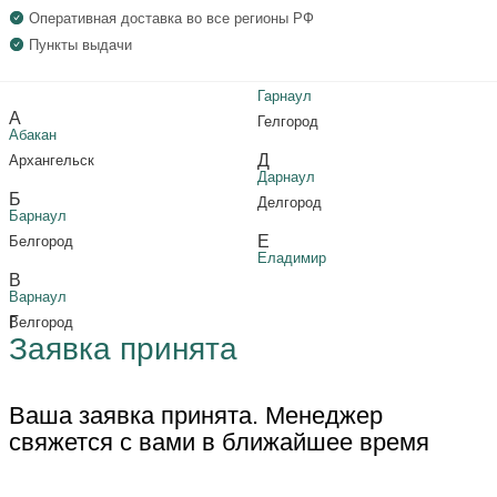
Оперативная доставка во все регионы РФ
Пункты выдачи
Гарнаул
А
Гелгород
Абакан
Д
Архангельск
Дарнаул
Б
Делгород
Барнаул
Е
Белгород
Еладимир
В
Варнаул
Г
Велгород
Заявка принята
Ваша заявка принята. Менеджер
свяжется с вами в ближайшее время