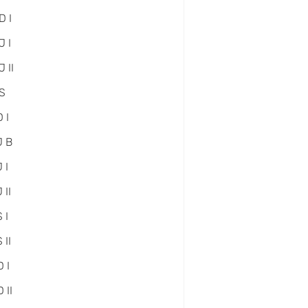
D I
 I
 II
S
 I
J B
 I
 II
 I
 II
 I
 II