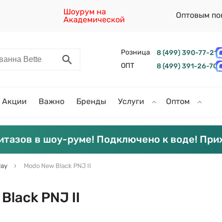
Шоурум на
Оптовым по
Академической
Розница
8 (499) 390-77-21
ОПТ
8 (499) 391-26-70
Акции
Важно
Бренды
Услуги
Оптом
итазов в шоу-руме! Подключено к воде! При
ay
Modo New Black PNJ II
lack PNJ II