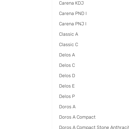
Carena KDJ
Carena PND I
Carena PNJ I
Classic A
Classic C
Delos A
Delos C
Delos D
Delos E
Delos P
Doros A
Doros A Compact
Doros A Compact Stone Anthraci