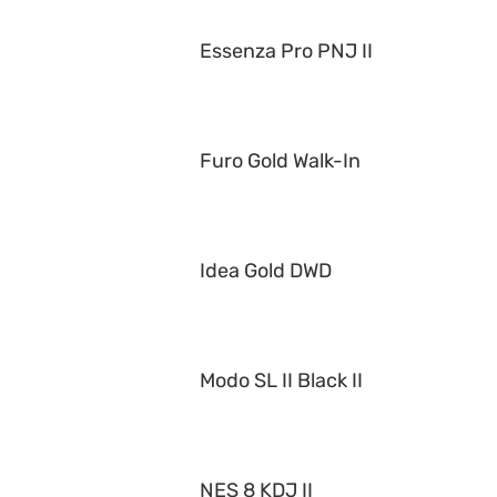
Essenza Pro PNJ II
Furo Gold Walk-In
Idea Gold DWD
Modo SL II Black II
NES 8 KDJ II