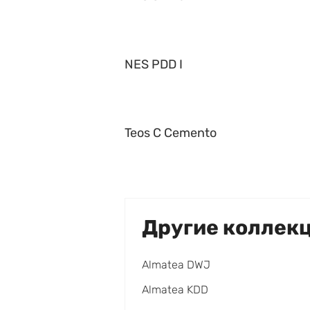
NES PDD I
Teos C Cemento
Другие коллек
Almatea DWJ
Almatea KDD