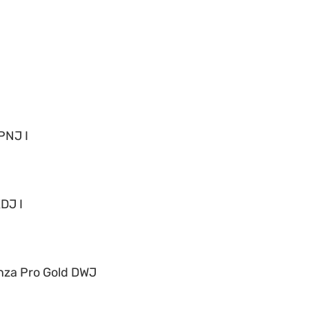
PNJ I
DJ I
nza Pro Gold DWJ