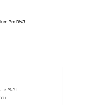
ium Pro DWJ
lack PNJ I
DJ I