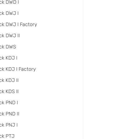
ck DWD I
ck DWJ I
ck DWJ I Factory
ck DWJ II
ack DWS
ck KDJ I
ck KDJ I Factory
ck KDJ II
ck KDS II
ck PND I
ck PND II
ck PNJ I
ck PTJ