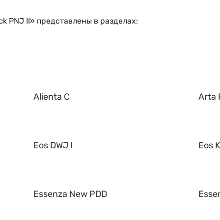
k PNJ II» представлены в разделах:
Alienta C
Arta 
Eos DWJ I
Eos K
Essenza New PDD
Esse