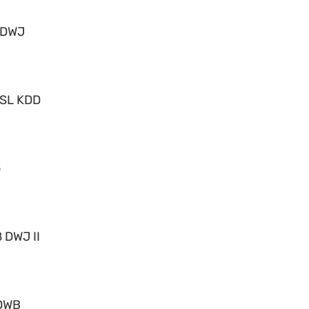
 DWJ
 SL KDD
o
 DWJ II
DWB