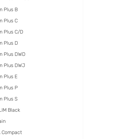
 Plus B
 Plus C
m Plus C/D
m Plus D
m Plus DWD
m Plus DWJ
 Plus E
 Plus P
 Plus S
IM Black
ain
A Compact