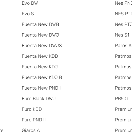
Evo DW
Nes PNJ
Evo S
NES PT
Fuenta New DWB
Nes PT
Fuenta New DWJ
Nes S1
Fuenta New DWJS
Paros A
Fuenta New KDD
Patmos
Fuenta New KDJ
Patmos
Fuenta New KDJ B
Patmos
Fuenta New PND I
Patmos
Furo Black DWJ
PB50T
Furo KDD
Premiu
Furo PND II
Premium
te
Giaros A
Premium