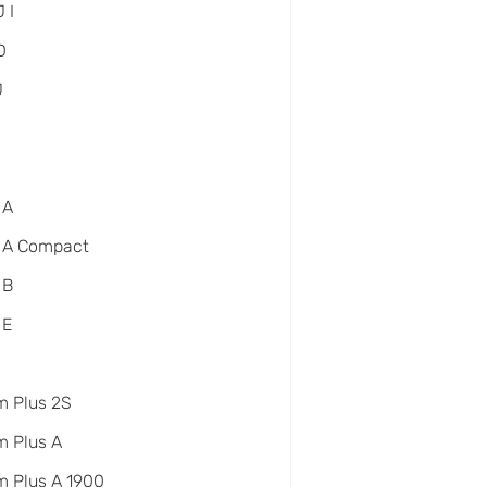
 I
D
J
 A
 A Compact
 B
 E
m Plus 2S
 Plus A
 Plus A 1900