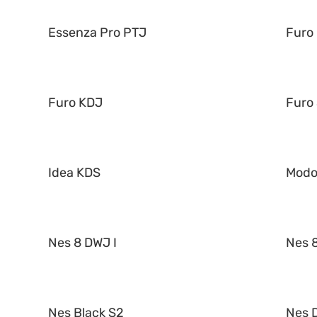
Essenza Pro PTJ
Furo
Furo KDJ
Furo
Idea KDS
Mod
Nes 8 DWJ I
Nes 8
Nes Black S2
Nes 