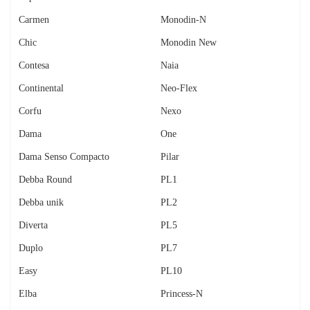
Carmen
Monodin-N
Chic
Monodin New
Contesa
Naia
Continental
Neo-Flex
Corfu
Nexo
Dama
One
Dama Senso Compacto
Pilar
Debba Round
PL1
Debba unik
PL2
Diverta
PL5
Duplo
PL7
Easy
PL10
Elba
Princess-N