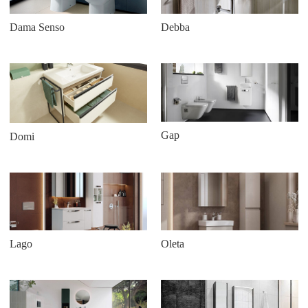
Dama Senso
Debba
Gap
Domi
Lago
Oleta