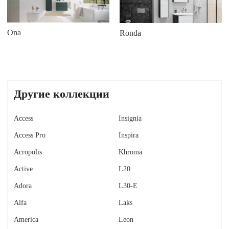
Ona
Ronda
Другие коллекции
Access
Insignia
Access Pro
Inspira
Acropolis
Khroma
Active
L20
Adora
L30-E
Alfa
Laks
America
Leon