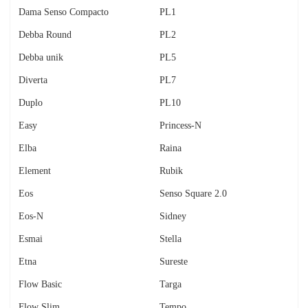
Dama Senso Compacto
PL1
Debba Round
PL2
Debba unik
PL5
Diverta
PL7
Duplo
PL10
Easy
Princess-N
Elba
Raina
Element
Rubik
Eos
Senso Square 2.0
Eos-N
Sidney
Esmai
Stella
Etna
Sureste
Flow Basic
Targa
Flow Slim
Tempo