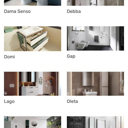
Dama Senso
Debba
Gap
Domi
Lago
Oleta