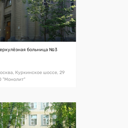
двесные раковины, Laufen
еркулёзная больница №3
ни-раковины, Laufen
Москва, Куркинское шоссе, 29
 "Монолит"