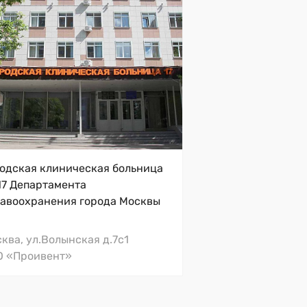
есители для умывальников, Roca
одская клиническая больница
двесные раковины, Roca
7 Департамента
фоны для раковины, Viega
авоохранения города Москвы
ква, ул.Волынская д.7с1
О «Проивент»