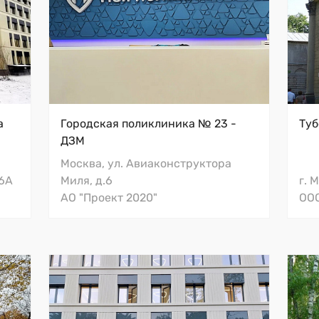
Унитазы Roca
По
а
Городская поликлиника № 23 -
Туб
Тумбы с раковинами Roca
Ми
ДЗМ
Мини-раковины Santek
Москва, ул. Авиаконструктора
Унитазы для МГН Vitra
36А
Миля, д.6
г. 
АО "Проект 2020"
ООО