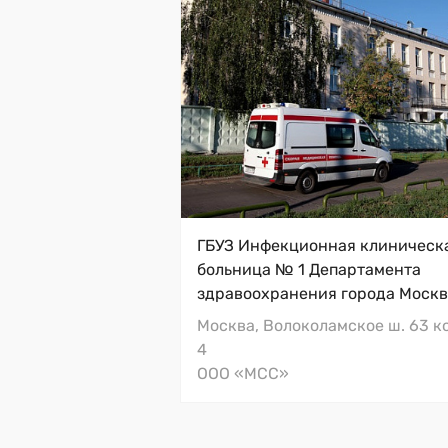
Полупьедесталы, Jika
ГБУЗ Инфекционная клиническ
больница № 1 Департамента
здравоохранения города Моск
Москва, Волоколамское ш. 63 к
4
ООО «МСС»