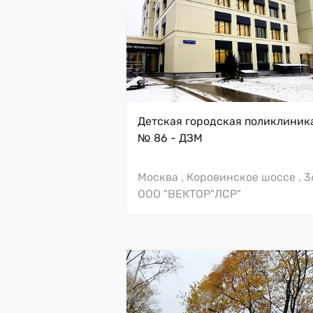
Поддоны BLB
Тумбы с раковинами в кабинеты
Детская городская поликлиник
врачей Bespoke
№ 86 - ДЗМ
Москва , Коровинское шоссе , 
ООО "ВЕКТОР"ЛСР"