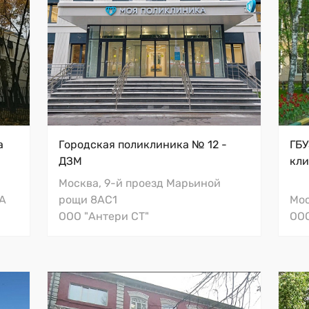
Унитазы с инсталляциями Roca
Ба
а
Городская поликлиника № 12 -
ГБУ
Раковины Roca Debba
Зе
ДЗМ
кли
ak
Раковины и унитазы для МГН
Ча
Москва, 9-й проезд Марьиной
Встраиваемые раковины Vitra
Ме
6А
рощи 8АС1
Мос
Поручни Nofer
Мо
ООО "Антери СТ"
ООО