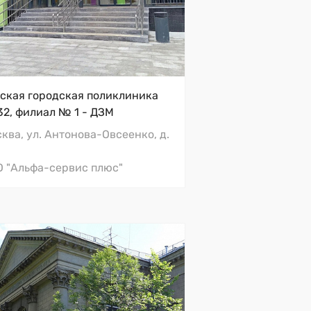
сталляции Alcaplast
ская городская поликлиника
ковины Roca
2, филиал № 1 - ДЗМ
мбы с раковинами в кабинеты
ква, ул. Антонова-Овсеенко, д.
чей Bespoke
итазы для МГН Vitra
 "Альфа-сервис плюс"
двесные унитазы AquaMe