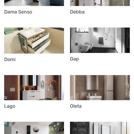
Dama Senso
Debba
Gap
Domi
Lago
Oleta