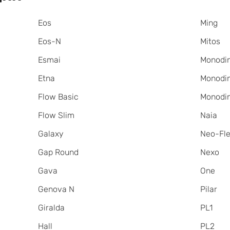
Eos
Ming
Eos-N
Mitos
Esmai
Monodi
Etna
Monodi
Flow Basic
Monodi
Flow Slim
Naia
Galaxy
Neo-Fl
Gap Round
Nexo
Gava
One
Genova N
Pilar
Giralda
PL1
Hall
PL2