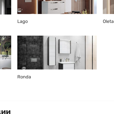
Lago
Oleta
Ronda
ции