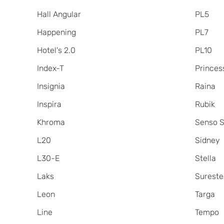
Hall Angular
PL5
Happening
PL7
Hotel's 2.0
PL10
Index-T
Princes
Insignia
Raina
Inspira
Rubik
Khroma
Senso S
L20
Sidney
L30-E
Stella
Laks
Sureste
Leon
Targa
Line
Tempo