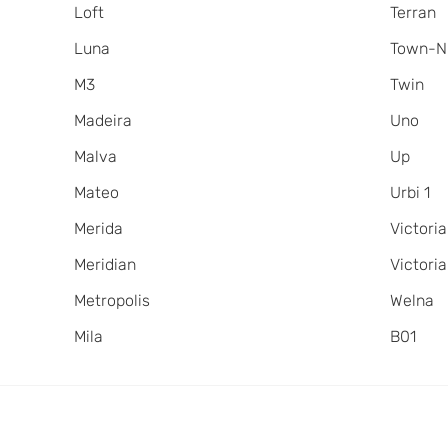
Loft
Terran
Luna
Town-N
M3
Twin
Madeira
Uno
Malva
Up
Mateo
Urbi 1
Merida
Victoria
Meridian
Victori
Metropolis
Welna
Mila
В01