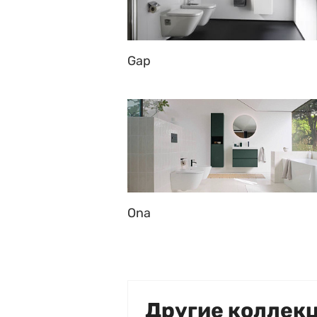
Gap
Ona
Другие коллек