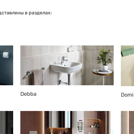
дставлены в разделах:
Debba
Domi