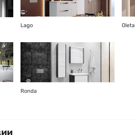
Lago
Oleta
Ronda
ции