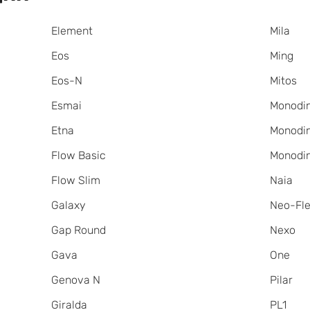
Element
Mila
Eos
Ming
Eos-N
Mitos
Esmai
Monodi
Etna
Monodi
Flow Basic
Monodi
Flow Slim
Naia
Galaxy
Neo-Fl
Gap Round
Nexo
Gava
One
Genova N
Pilar
Giralda
PL1