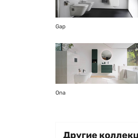
Gap
Ona
Другие коллек