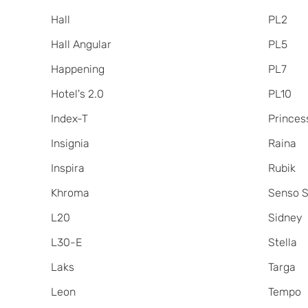
Hall
PL2
Hall Angular
PL5
Happening
PL7
Hotel's 2.0
PL10
Index-T
Princes
Insignia
Raina
Inspira
Rubik
Khroma
Senso S
L20
Sidney
L30-E
Stella
Laks
Targa
Leon
Tempo