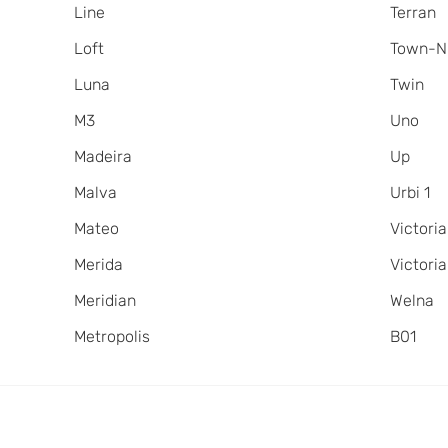
Line
Terran
Loft
Town-N
Luna
Twin
M3
Uno
Madeira
Up
Malva
Urbi 1
Mateo
Victoria
Merida
Victori
Meridian
Welna
Metropolis
В01