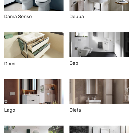
Dama Senso
Debba
Gap
Domi
Lago
Oleta