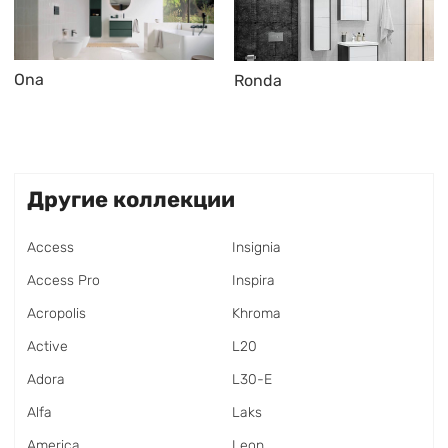
Ona
Ronda
Другие коллекции
Access
Insignia
Access Pro
Inspira
Acropolis
Khroma
Active
L20
Adora
L30-E
Alfa
Laks
America
Leon