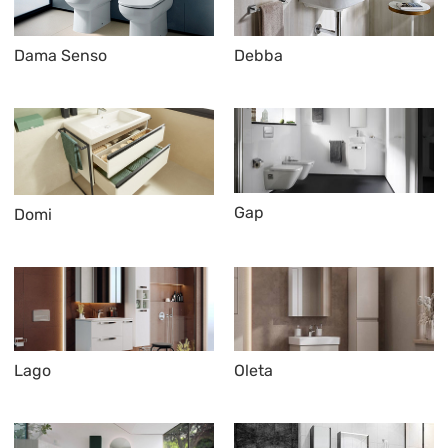
Dama Senso
Debba
Gap
Domi
Lago
Oleta