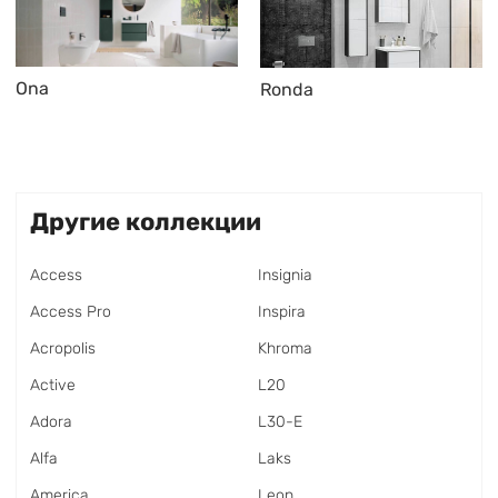
Ona
Ronda
Другие коллекции
Access
Insignia
Access Pro
Inspira
Acropolis
Khroma
Active
L20
Adora
L30-E
Alfa
Laks
America
Leon