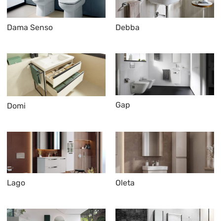
Dama Senso
Debba
Gap
Domi
Lago
Oleta