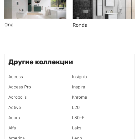
Ona
Ronda
Другие коллекции
Access
Insignia
Access Pro
Inspira
Acropolis
Khroma
Active
L20
Adora
L30-E
Alfa
Laks
America
Leon