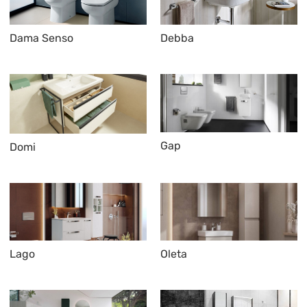
Dama Senso
Debba
Gap
Domi
Lago
Oleta