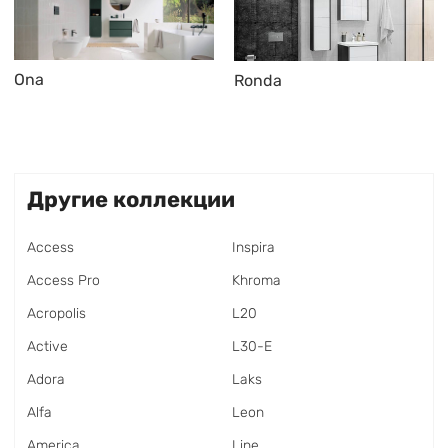
Ona
Ronda
Другие коллекции
Access
Inspira
Access Pro
Khroma
Acropolis
L20
Active
L30-E
Adora
Laks
Alfa
Leon
America
Line