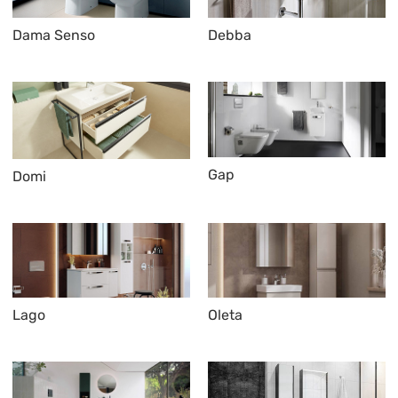
Dama Senso
Debba
Gap
Domi
Lago
Oleta