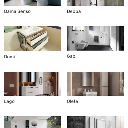
Dama Senso
Debba
Gap
Domi
Lago
Oleta