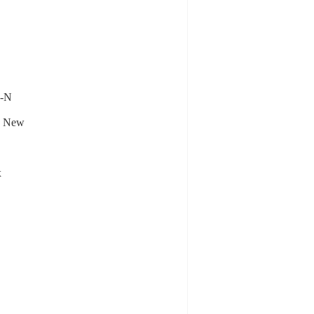
n
n-N
n New
x