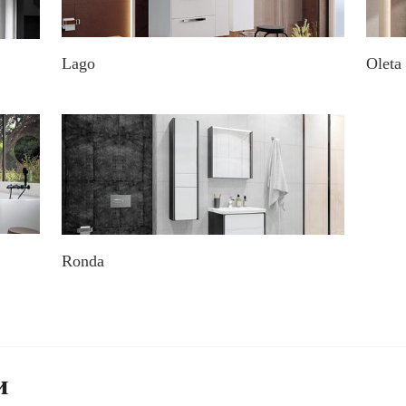
Lago
Oleta
Ronda
и