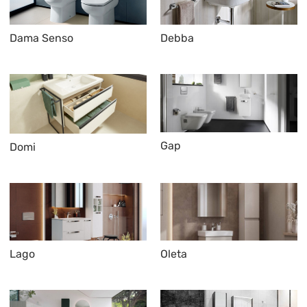
Dama Senso
Debba
Gap
Domi
Lago
Oleta