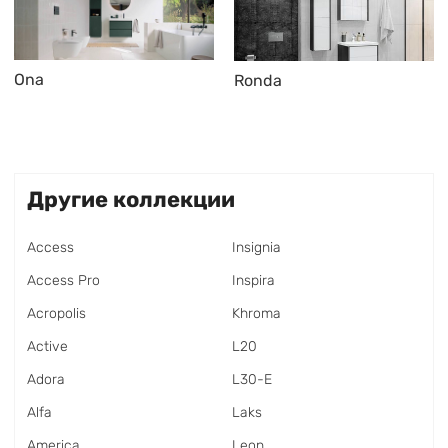
Ona
Ronda
Другие коллекции
Access
Insignia
Access Pro
Inspira
Acropolis
Khroma
Active
L20
Adora
L30-E
Alfa
Laks
America
Leon