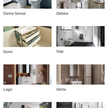
Dama Senso
Debba
Gap
Domi
Lago
Oleta