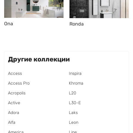
Ona
Ronda
Другие коллекции
Access
Inspira
Access Pro
Khroma
Acropolis
L20
Active
L30-E
Adora
Laks
Alfa
Leon
America
Line