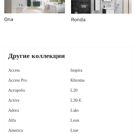
Ona
Ronda
Другие коллекции
Access
Inspira
Access Pro
Khroma
Acropolis
L20
Active
L30-E
Adora
Laks
Alfa
Leon
America
Line