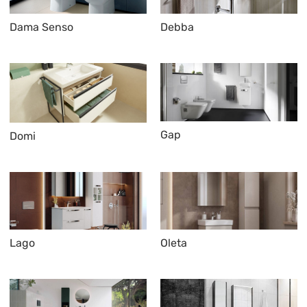
Dama Senso
Debba
Gap
Domi
Lago
Oleta