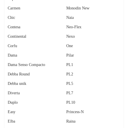
Carmen
Monodin New
Chic
Naia
Contesa
Neo-Flex
Continental
Nexo
Corfu
One
Dama
Pilar
Dama Senso Compacto
PL1
Debba Round
PL2
Debba unik
PL5
Diverta
PL7
Duplo
PL10
Easy
Princess-N
Elba
Raina