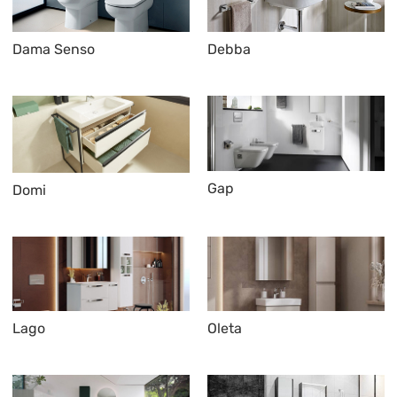
Dama Senso
Debba
Gap
Domi
Lago
Oleta