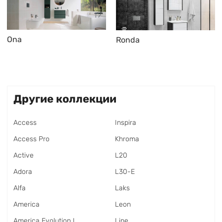
Ona
Ronda
Другие коллекции
Access
Inspira
Access Pro
Khroma
Active
L20
Adora
L30-E
Alfa
Laks
America
Leon
America Evolution L
Line