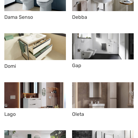
Dama Senso
Debba
Gap
Domi
Lago
Oleta