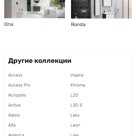
Ona
Ronda
Другие коллекции
Access
Inspira
Access Pro
Khroma
Acropolis
L20
Active
L30-E
Adora
Laks
Alfa
Leon
America
Line