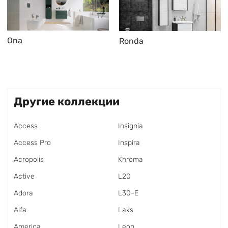
Ona
Ronda
Другие коллекции
Access
Insignia
Access Pro
Inspira
Acropolis
Khroma
Active
L20
Adora
L30-E
Alfa
Laks
America
Leon