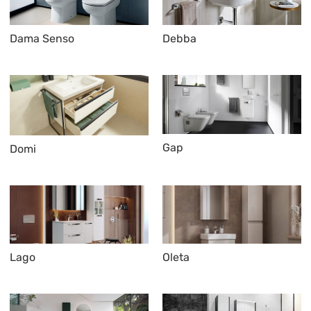
Dama Senso
Debba
Gap
Domi
Lago
Oleta