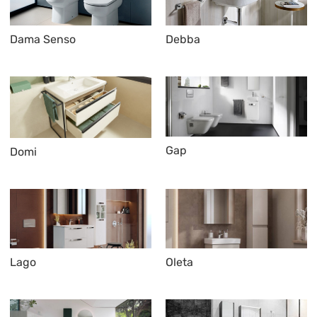
Dama Senso
Debba
Gap
Domi
Lago
Oleta