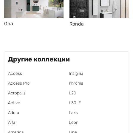
Ona
Ronda
Другие коллекции
Access
Insignia
Access Pro
Khroma
Acropolis
L20
Active
L30-E
Adora
Laks
Alfa
Leon
America
Line