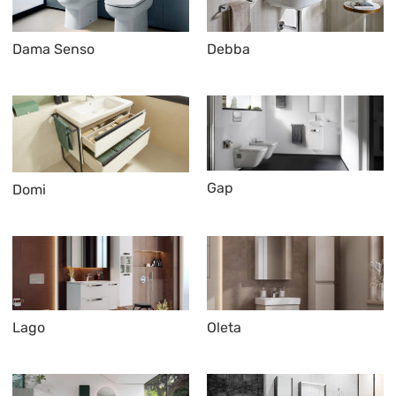
Dama Senso
Debba
Gap
Domi
Lago
Oleta