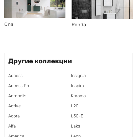
Ona
Ronda
Другие коллекции
Access
Insignia
Access Pro
Inspira
Acropolis
Khroma
Active
L20
Adora
L30-E
Alfa
Laks
America
Leon