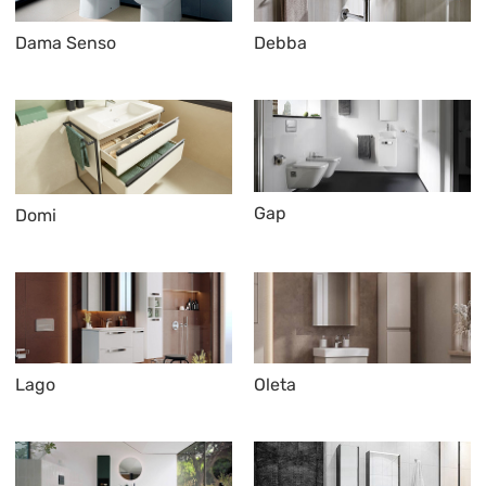
Dama Senso
Debba
Gap
Domi
Lago
Oleta