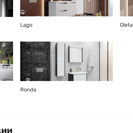
Lago
Oleta
Ronda
ции