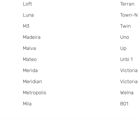
Loft
Terran
Luna
Town-N
M3
Twin
Madeira
Uno
Malva
Up
Mateo
Urbi 1
Merida
Victoria
Meridian
Victori
Metropolis
Welna
Mila
В01