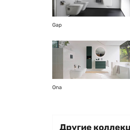
Gap
Ona
Другие коллек