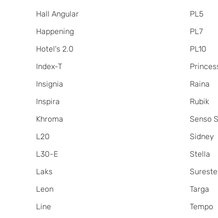
Hall Angular
PL5
Happening
PL7
Hotel's 2.0
PL10
Index-T
Princes
Insignia
Raina
Inspira
Rubik
Khroma
Senso S
L20
Sidney
L30-E
Stella
Laks
Sureste
Leon
Targa
Line
Tempo