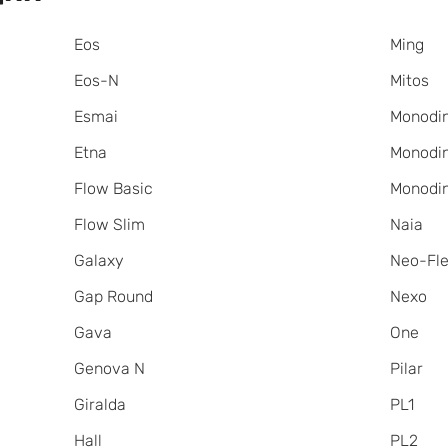
Eos
Ming
Eos-N
Mitos
Esmai
Monodi
Etna
Monodi
Flow Basic
Monodi
Flow Slim
Naia
Galaxy
Neo-Fl
Gap Round
Nexo
Gava
One
Genova N
Pilar
Giralda
PL1
Hall
PL2