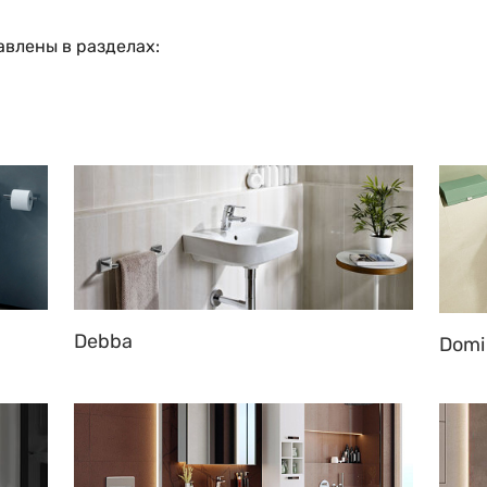
авлены в разделах:
Debba
Domi