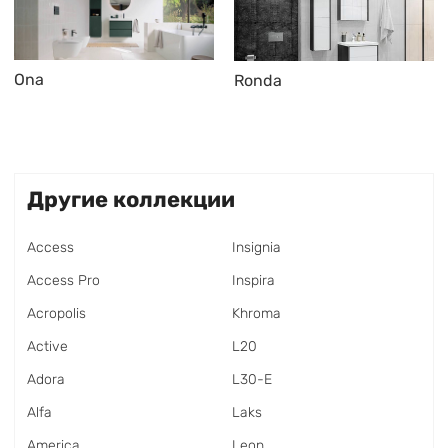
Ona
Ronda
Другие коллекции
Access
Insignia
Access Pro
Inspira
Acropolis
Khroma
Active
L20
Adora
L30-E
Alfa
Laks
America
Leon