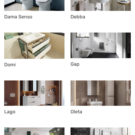
Dama Senso
Debba
Gap
Domi
Lago
Oleta