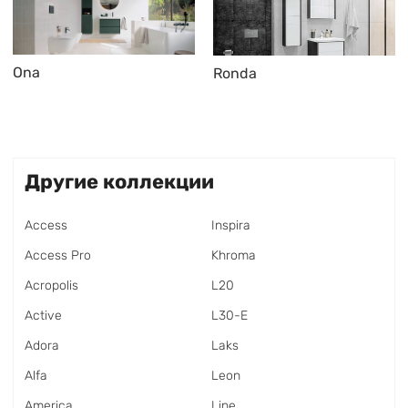
Ona
Ronda
Другие коллекции
Access
Inspira
Access Pro
Khroma
Acropolis
L20
Active
L30-E
Adora
Laks
Alfa
Leon
America
Line