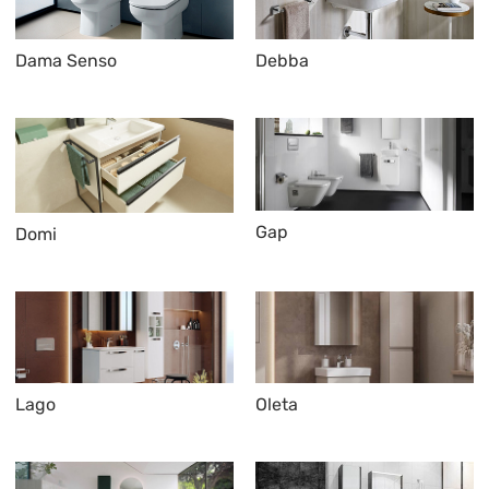
Dama Senso
Debba
Gap
Domi
Lago
Oleta