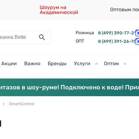
Шоурум на
Оптовым по
Академической
Розница
8 (499) 390-77-21
ОПТ
8 (499) 391-26-70
Акции
Важно
Бренды
Услуги
Оптом
итазов в шоу-руме! Подключено к воде! При
SmartControl
l