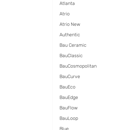
Atlanta
Atrio
Atrio New
Authentic
Bau Ceramic
BauClassic
BauCosmopolitan
BauCurve
BauEco
BauEdge
BauFlow
BauLoop
Blue