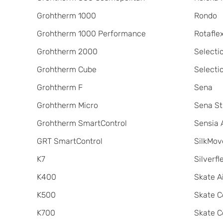
Grohtherm 1000
Rondo
Grohtherm 1000 Performance
Rotafle
Grohtherm 2000
Selecti
Grohtherm Cube
Selecti
Grohtherm F
Sena
Grohtherm Micro
Sena St
Grohtherm SmartControl
Sensia 
GRT SmartControl
SilkMov
K7
Silverfl
K400
Skate A
K500
Skate C
K700
Skate C