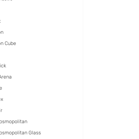
x
on
on Cube
ick
Arena
e
ex
ir
osmopolitan
osmopolitan Glass