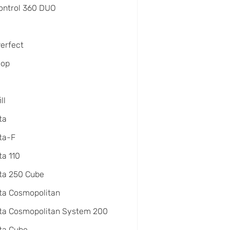
ontrol 360 DUO
Perfect
oop
ll
ta
ta-F
a 110
ta 250 Cube
ta Cosmopolitan
ta Cosmopolitan System 200
ta Cube