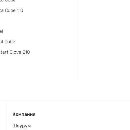
a Cube 110
al
al Cube
Start Clova 210
Компания
Шоурум