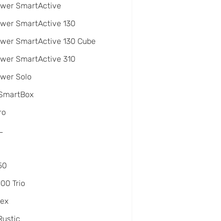
ower SmartActive
wer SmartActive 130
wer SmartActive 130 Cube
wer SmartActive 310
wer Solo
 SmartBox
ro
L
50
100 Trio
lex
Rustic