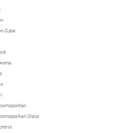
x
on
on Cube
ick
Arena
e
ex
ir
osmopolitan
osmopolitan Glass
ntrol