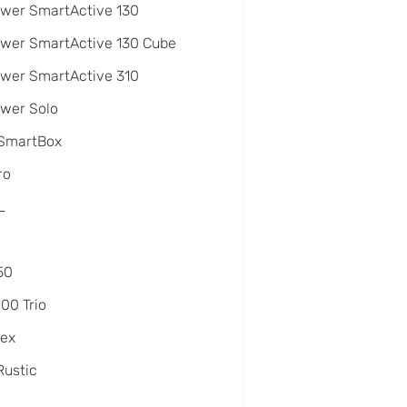
wer SmartActive 130
wer SmartActive 130 Cube
wer SmartActive 310
wer Solo
 SmartBox
ro
L
50
100 Trio
lex
Rustic