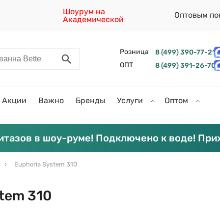
Шоурум на
Оптовым по
Академической
Розница
8 (499) 390-77-21
ОПТ
8 (499) 391-26-70
Акции
Важно
Бренды
Услуги
Оптом
итазов в шоу-руме! Подключено к воде! При
Euphoria System 310
stem 310