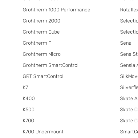
Grohtherm 1000 Performance
Rotafle
Grohtherm 2000
Selecti
Grohtherm Cube
Selecti
Grohtherm F
Sena
Grohtherm Micro
Sena St
Grohtherm SmartControl
Sensia 
GRT SmartControl
SilkMov
K7
Silverfl
K400
Skate A
K500
Skate C
K700
Skate C
K700 Undermount
SmartCo