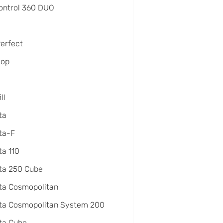
ontrol 360 DUO
Perfect
oop
ll
ta
ta-F
a 110
ta 250 Cube
ta Cosmopolitan
ta Cosmopolitan System 200
ta Cube