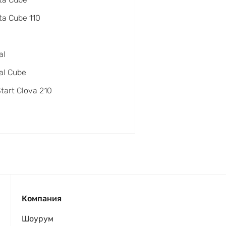
a Cube 110
al
al Cube
Start Clova 210
Компания
Шоурум