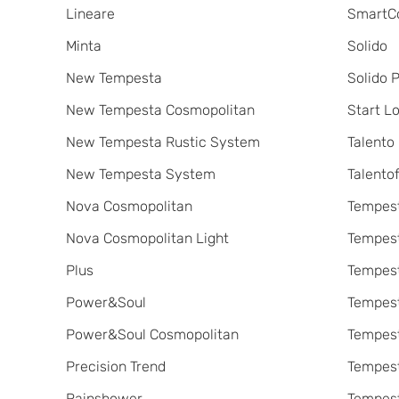
Lineare
SmartC
Minta
Solido
New Tempesta
Solido 
New Tempesta Cosmopolitan
Start L
New Tempesta Rustic System
Talento
New Tempesta System
Talentofi
Nova Cosmopolitan
Tempes
Nova Cosmopolitan Light
Tempes
Plus
Tempest
Power&Soul
Tempes
Power&Soul Cosmopolitan
Tempes
Precision Trend
Tempes
Rainshower
Tempes