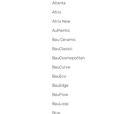
Atlanta
Atrio
Atrio New
Authentic
Bau Ceramic
BauClassic
BauCosmopolitan
BauCurve
BauEco
BauEdge
BauFlow
BauLoop
Blue