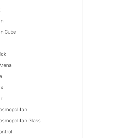
x
on
on Cube
ick
Arena
e
ex
ir
osmopolitan
osmopolitan Glass
ntrol