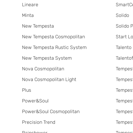
Lineare
SmartC
Minta
Solido
New Tempesta
Solido 
New Tempesta Cosmopolitan
Start L
New Tempesta Rustic System
Talento
New Tempesta System
Talentofi
Nova Cosmopolitan
Tempes
Nova Cosmopolitan Light
Tempes
Plus
Tempest
Power&Soul
Tempes
Power&Soul Cosmopolitan
Tempes
Precision Trend
Tempes
Rainshower
Tempes