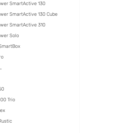
wer SmartActive 130
wer SmartActive 130 Cube
wer SmartActive 310
wer Solo
 SmartBox
ro
L
50
100 Trio
lex
Rustic