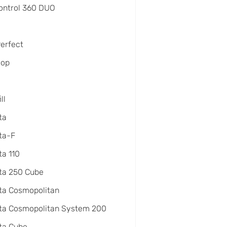
ontrol 360 DUO
Perfect
oop
ll
ta
ta-F
a 110
ta 250 Cube
ta Cosmopolitan
ta Cosmopolitan System 200
ta Cube