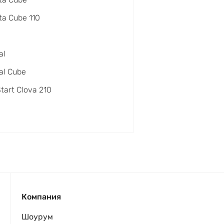
a Cube 110
al
al Cube
Start Clova 210
Компания
Шоурум