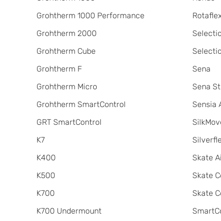
Grohtherm 1000 Performance
Rotafle
Grohtherm 2000
Selecti
Grohtherm Cube
Selecti
Grohtherm F
Sena
Grohtherm Micro
Sena St
Grohtherm SmartControl
Sensia 
GRT SmartControl
SilkMov
K7
Silverfl
K400
Skate A
K500
Skate C
K700
Skate C
K700 Undermount
SmartCo