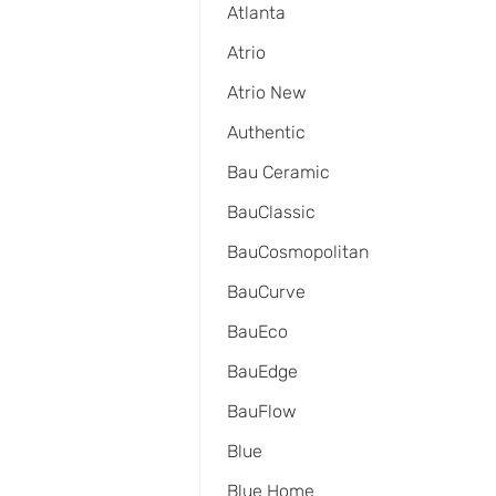
Atlanta
Atrio
Atrio New
Authentic
Bau Ceramic
BauClassic
BauCosmopolitan
BauCurve
BauEco
BauEdge
BauFlow
Blue
Blue Home