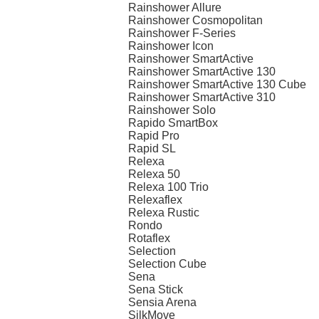
Rainshower Allure
Rainshower Cosmopolitan
Rainshower F-Series
Rainshower Icon
Rainshower SmartActive
Rainshower SmartActive 130
Rainshower SmartActive 130 Cube
Rainshower SmartActive 310
Rainshower Solo
Rapido SmartBox
Rapid Pro
Rapid SL
Relexa
Relexa 50
Relexa 100 Trio
Relexaflex
Relexa Rustic
Rondo
Rotaflex
Selection
Selection Cube
Sena
Sena Stick
Sensia Arena
SilkMove