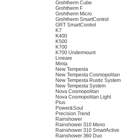
Grohtherm Cube
Grohtherm F
Grohtherm Micro
Grohtherm SmartControl
GRT SmartControl
K7
K400
K500
K700
K700 Undermount
Lineare
Minta
New Tempesta
New Tempesta Cosmopolitan
New Tempesta Rustic System
New Tempesta System
Nova Cosmopolitan
Nova Cosmopolitan Light
Plus
Power&Soul
Precision Trend
Rainshower
Rainshower 310 Mono
Rainshower 310 SmartActive
Rainshower 360 Duo