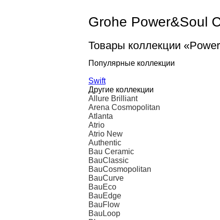
Grohe Power&Soul C
Товары коллекции «Power
Популярные коллекции
Swift
Другие коллекции
Allure Brilliant
Arena Cosmopolitan
Atlanta
Atrio
Atrio New
Authentic
Bau Ceramic
BauClassic
BauCosmopolitan
BauCurve
BauEco
BauEdge
BauFlow
BauLoop