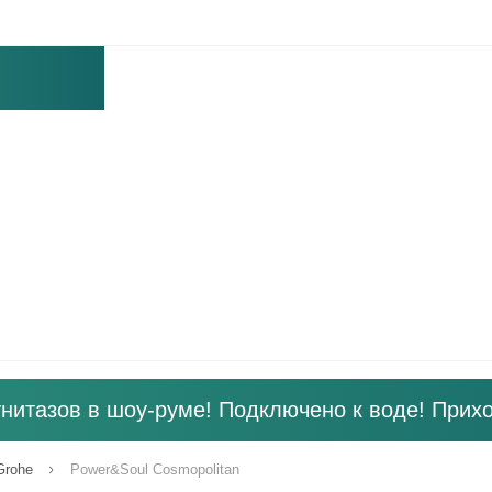
унитазов в шоу-руме! Подключено к воде! Прихо
Grohe
Power&Soul Cosmopolitan